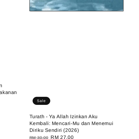
n
Makanan
Sale
Turath - Ya Allah Izinkan Aku
Kembali: Mencari-Mu dan Menemui
Diriku Sendiri (2026)
Regular
Sale
RM 27.00
RM 30.00