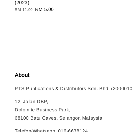
(2023)
Regular
Sale
RM 5.00
RM 12.00
price
price
About
PTS Publications & Distributors Sdn. Bhd. (200001
12, Jalan DBP,
Dolomite Business Park,
68100 Batu Caves, Selangor, Malaysia
Telefon/Whatsapp: 016-6638124