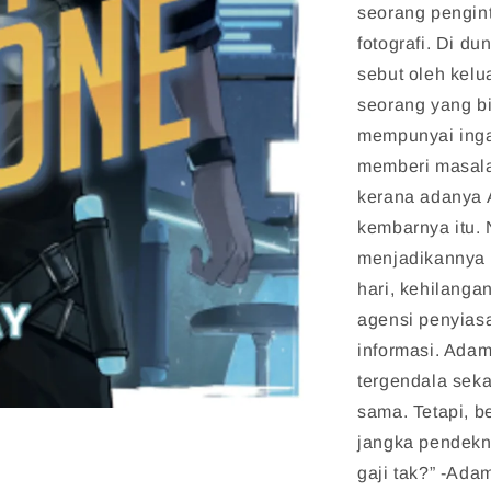
seorang pengin
fotografi. Di du
sebut oleh kel
seorang yang bi
mempunyai inga
memberi masala
kerana adanya 
kembarnya itu.
menjadikannya t
hari, kehilang
agensi penyias
informasi. Adam
tergendala sek
sama. Tetapi, b
jangka pendekny
gaji tak?” -Ada