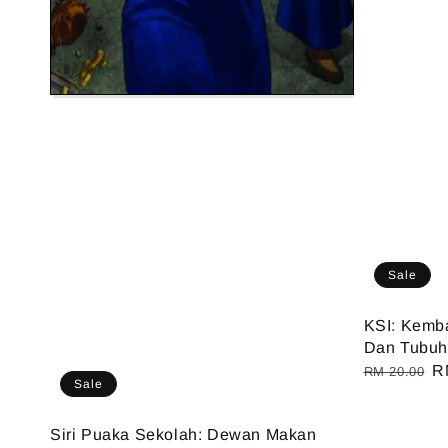
Sale
KSI: Kemba
Dan Tubuh
Regular
S
R
RM 20.00
Sale
price
pr
Siri Puaka Sekolah: Dewan Makan