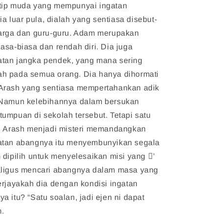
tip muda yang mempunyai ingatan
nia luar pula, dialah yang sentiasa disebut-
uarga dan guru-guru. Adam merupakan
asa-biasa dan rendah diri. Dia juga
tan jangka pendek, yang mana sering
h pada semua orang. Dia hanya dihormati
Arash yang sentiasa mempertahankan adik
 Namun kelebihannya dalam bersukan
umpuan di sekolah tersebut. Tetapi satu
an Arash menjadi misteri memandangkan
atan abangnya itu menyembunyikan segala
 dipilih untuk menyelesaikan misi yang 􀀊’
aligus mencari abangnya dalam masa yang
erjayakah dia dengan kondisi ingatan
a itu? “Satu soalan, jadi ejen ni dapat
m.