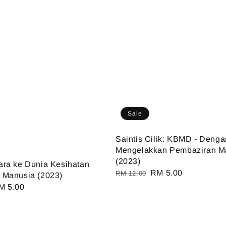
Sale
Saintis Cilik: KBMD - Denga
Mengelakkan Pembaziran 
(2023)
ra ke Dunia Kesihatan
Regular
Sale
RM 5.00
RM 12.00
 Manusia (2023)
price
price
ale
M 5.00
ice