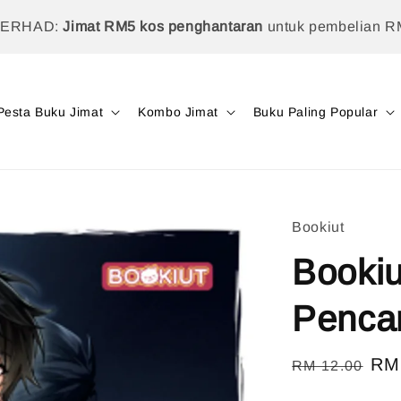
TERHAD:
Jimat RM5 kos penghantaran
untuk pembelian R
Pesta Buku Jimat
Kombo Jimat
Buku Paling Popular
Bookiut
Bookiu
Pencar
Regular
Sal
RM
RM 12.00
price
pri