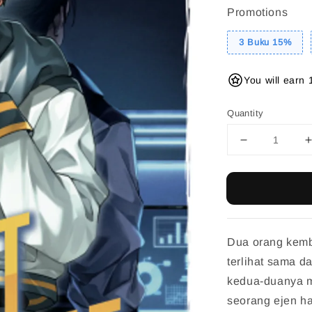
Promotions
3 Buku 15%
You will earn 
Quantity
Dua orang kemb
terlihat sama d
kedua-duanya m
seorang ejen h