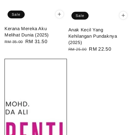
Sale
Sale
Kerana Mereka Aku
Anak Kecil Yang
Melihat Dunia (2025)
Kehilangan Pundaknya
Regular
Sale
RM 31.50
RM 35.00
(2025)
price
price
Regular
Sale
RM 22.50
RM 25.00
price
price