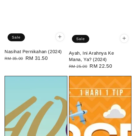
Sale
Sale
Nasihat Pernikahan (2024)
Ayah, Ini Arahnya Ke
Regular
Sale
RM 31.50
RM 35.00
Mana, Ya? (2024)
price
price
Regular
Sale
RM 22.50
RM 25.00
price
price