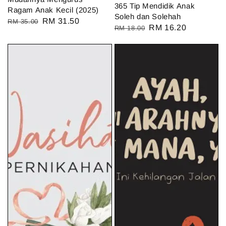
365 Tip Mendidik Anak
Ragam Anak Kecil (2025)
Soleh dan Solehah
Regular
Sale
RM 31.50
RM 35.00
Regular
Sale
RM 16.20
RM 18.00
price
price
price
price