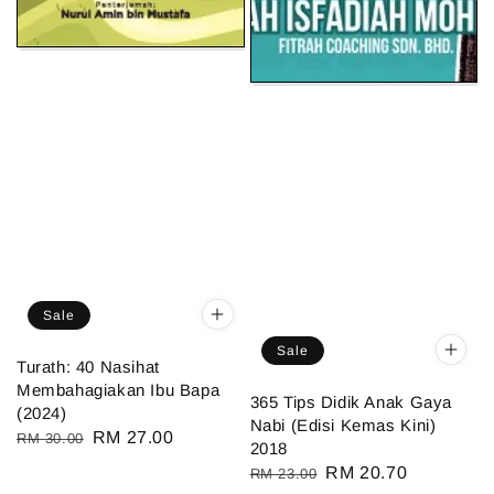
Sale
Sale
Turath: 40 Nasihat
Membahagiakan Ibu Bapa
365 Tips Didik Anak Gaya
(2024)
Nabi (Edisi Kemas Kini)
Regular
Sale
RM 27.00
RM 30.00
2018
price
price
Regular
Sale
RM 20.70
RM 23.00