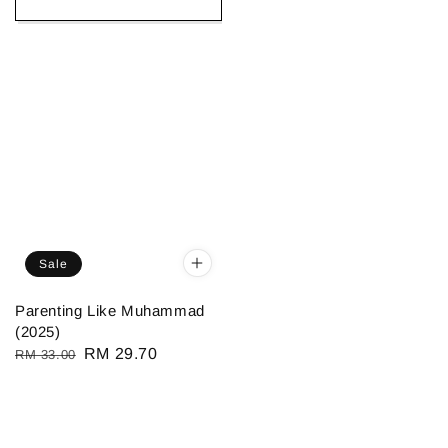
Sale
Parenting Like Muhammad
(2025)
Regular
Sale
RM 29.70
RM 33.00
price
price