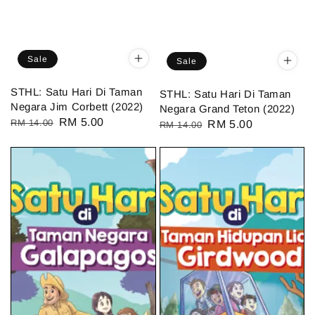
Sale
Sale
STHL: Satu Hari Di Taman
STHL: Satu Hari Di Taman
Negara Jim Corbett (2022)
Negara Grand Teton (2022)
Regular
Sale
RM 5.00
RM 14.00
Regular
Sale
RM 5.00
RM 14.00
price
price
price
price