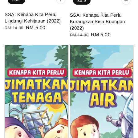
Sale
Sale
SSA: Kenapa Kita Perlu
SSA: Kenapa Kita Perlu
Lindungi Kehijauan (2022)
Kurangkan Sisa Buangan
Regular
Sale
RM 5.00
(2022)
RM 14.00
Regular
Sale
RM 5.00
price
price
RM 14.00
price
price