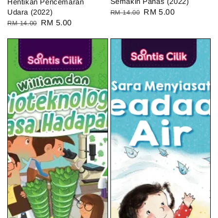
Semakin Panas (2022)
Hentikan Pencemaran
Udara (2022)
Regular
Sale
RM 5.00
RM 14.00
Regular
Sale
RM 5.00
RM 14.00
price
price
price
price