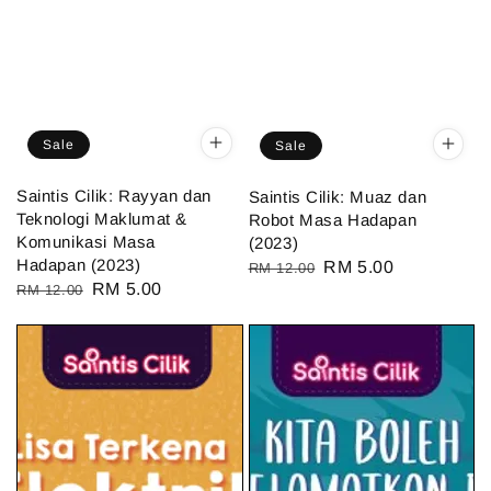
Sale
Sale
Saintis Cilik: Rayyan dan
Saintis Cilik: Muaz dan
Teknologi Maklumat &
Robot Masa Hadapan
Komunikasi Masa
(2023)
Hadapan (2023)
Regular
Sale
RM 5.00
RM 12.00
Regular
Sale
RM 5.00
RM 12.00
price
price
price
price