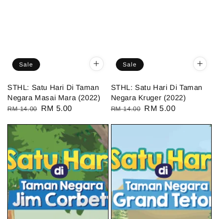
Sale
Sale
STHL: Satu Hari Di Taman
STHL: Satu Hari Di Taman
Negara Masai Mara (2022)
Negara Kruger (2022)
Regular
Sale
RM 5.00
Regular
Sale
RM 5.00
RM 14.00
RM 14.00
price
price
price
price