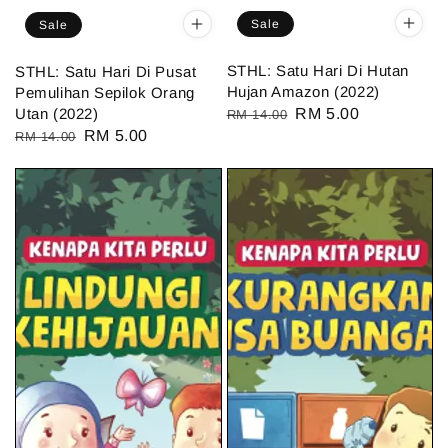
Sale
Sale
STHL: Satu Hari Di Hutan
STHL: Satu Hari Di Pusat
Hujan Amazon (2022)
Pemulihan Sepilok Orang
Utan (2022)
Regular
Sale
RM 5.00
RM 14.00
Regular
Sale
RM 5.00
RM 14.00
price
price
price
price