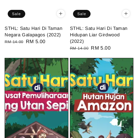
Sale
Sale
STHL: Satu Hari Di Taman
STHL: Satu Hari Di Taman
Negara Galapagos (2022)
Hidupan Liar Girdwood
(2022)
Regular
Sale
RM 5.00
RM 14.00
Regular
Sale
RM 5.00
RM 14.00
price
price
price
price