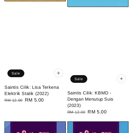
Sale
Sale
Saintis Cilik: Lisa Terkena
Saintis Cilik: KBMD -
Elektrik Statik (2022)
Dengan Menutup Suis
Regular
Sale
RM 5.00
RM 12.00
(2023)
price
price
Regular
Sale
RM 5.00
RM 12.00
price
price