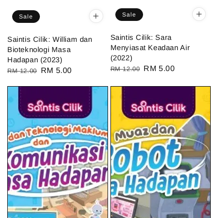
Sale
Sale
Saintis Cilik: Sara
Saintis Cilik: William dan
Menyiasat Keadaan Air
Bioteknologi Masa
(2022)
Hadapan (2023)
Regular
Sale
RM 5.00
RM 12.00
Regular
Sale
RM 5.00
RM 12.00
price
price
price
price