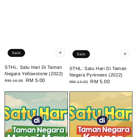
Sale
Sale
STHL: Satu Hari Di Taman
STHL: Satu Hari Di Taman
Negara Yellowstone (2022)
Negara Pyrenees (2022)
Regular
Sale
RM 5.00
RM 14.00
Regular
Sale
RM 5.00
RM 14.00
price
price
price
price