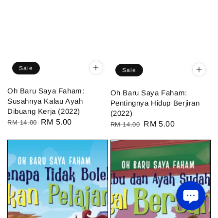
Sale
Sale
Oh Baru Saya Faham:
Oh Baru Saya Faham:
Susahnya Kalau Ayah
Pentingnya Hidup Berjiran
Dibuang Kerja (2022)
(2022)
Regular
Sale
RM 5.00
RM 14.00
Regular
Sale
RM 5.00
RM 14.00
price
price
price
price