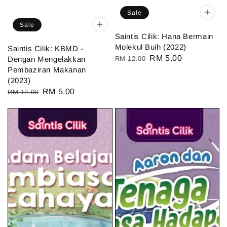
Sale
Sale
Saintis Cilik: Hana Bermain
Molekul Buih (2022)
Saintis Cilik: KBMD -
Regular
Sale
RM 5.00
Dengan Mengelakkan
RM 12.00
Pembaziran Makanan
price
price
(2023)
Regular
Sale
RM 5.00
RM 12.00
price
price