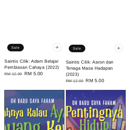
Sale
Sale
Saintis Cilik: Adam Belajar
Saintis Cilik: Aaron dan
Pembiasan Cahaya (2022)
Tenaga Masa Hadapan
Regular
Sale
RM 5.00
RM 12.00
(2023)
price
price
Regular
Sale
RM 5.00
RM 12.00
price
price