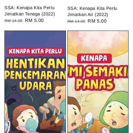
SSA: Kenapa Kita Perlu
SSA: Kenapa Kita Perlu
Jimatkan Tenaga (2022)
Jimatkan Air (2022)
Regular
Sale
RM 5.00
RM 14.00
Regular
Sale
RM 5.00
RM 14.00
price
price
price
price