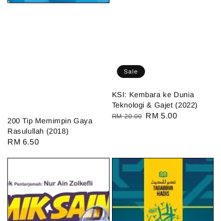
Sale
KSI: Kembara ke Dunia
Teknologi & Gajet (2022)
Regular
Sale
RM 5.00
RM 20.00
200 Tip Memimpin Gaya
price
price
Rasulullah (2018)
Regular
RM 6.50
price