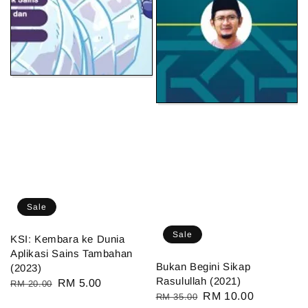
Sale
Sale
KSI: Kembara ke Dunia
Aplikasi Sains Tambahan
Bukan Begini Sikap
(2023)
Rasulullah (2021)
Regular
Sale
RM 5.00
RM 20.00
Regular
Sale
RM 10.00
RM 35.00
price
price