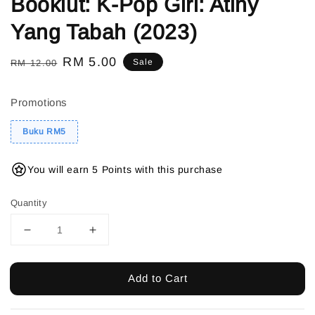
Bookiut: K-Pop Girl: Atiny
Yang Tabah (2023)
Regular
Sale
RM 5.00
Sale
RM 12.00
price
price
Promotions
Buku RM5
You will earn 5 Points with this purchase
Quantity
Add to Cart