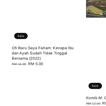
Sale
Oh Baru Saya Faham: Kenapa Ibu
dan Ayah Sudah Tidak Tinggal
Bersama (2022)
Regular
Sale
RM 5.00
RM 14.00
price
price
Sale
Komik-M: 
Regular
S
R
RM 12.00