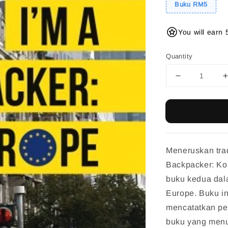
Buku RM5
You will earn 
Quantity
Meneruskan trad
Backpacker: Kor
buku kedua dala
Europe. Buku i
mencatatkan pen
buku yang menu