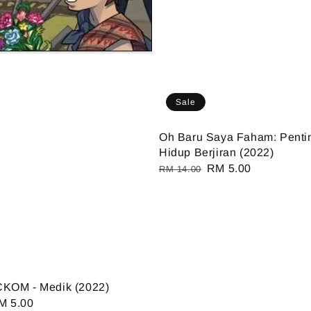
Sale
Oh Baru Saya Faham: Penti
Hidup Berjiran (2022)
Regular
Sale
RM 5.00
RM 14.00
price
price
CKOM - Medik (2022)
ale
M 5.00