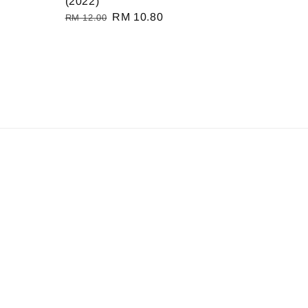
(2022)
Regular
Sale
RM 10.80
RM 12.00
price
price