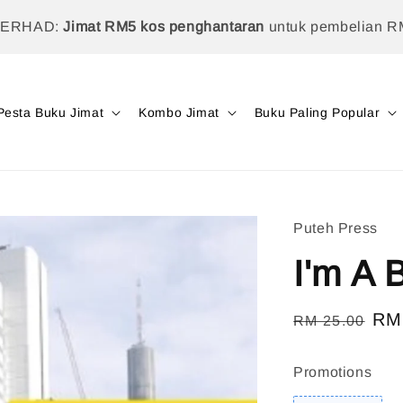
TERHAD:
Jimat RM5 kos penghantaran
untuk pembelian R
Pesta Buku Jimat
Kombo Jimat
Buku Paling Popular
Puteh Press
I'm A 
Regular
Sal
RM
RM 25.00
price
pri
Promotions