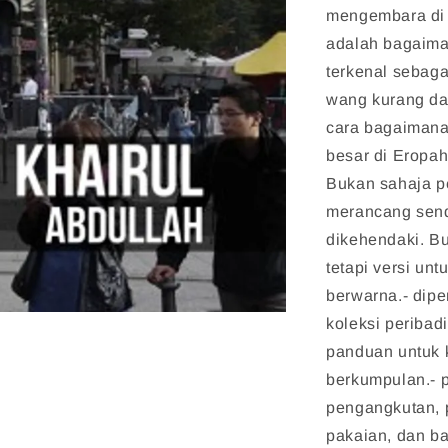
mengembara di 
adalah bagaima
terkenal sebaga
wang kurang da
cara bagaimana
besar di Eropah 
Bukan sahaja p
merancang send
dikehendaki. B
tetapi versi un
berwarna.- dip
koleksi periba
panduan untuk 
berkumpulan.- pi
pengangkutan, 
pakaian, dan ba