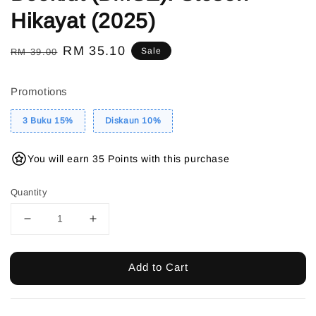
Hikayat (2025)
Regular
Sale
RM 35.10
Sale
RM 39.00
price
price
Promotions
3 Buku 15%
Diskaun 10%
You will earn 35 Points with this purchase
Quantity
Add to Cart