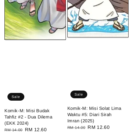
Sale
Sale
Komik-M: Misi Solat Lima
Komik-M: Misi Budak
Waktu #5: Diari Sirah
Tahfiz #2 - Dua Dilema
Imran (2025)
(EKK 2024)
Regular
Sale
RM 12.60
RM 14.00
Regular
Sale
RM 12.60
RM 14.00