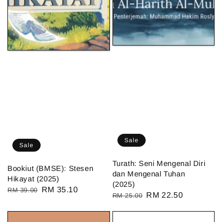
Sale
Sale
Turath: Seni Mengenal Diri
Bookiut (BMSE): Stesen
dan Mengenal Tuhan
Hikayat (2025)
(2025)
Regular
Sale
RM 35.10
RM 39.00
Regular
Sale
RM 22.50
RM 25.00
price
price
price
price