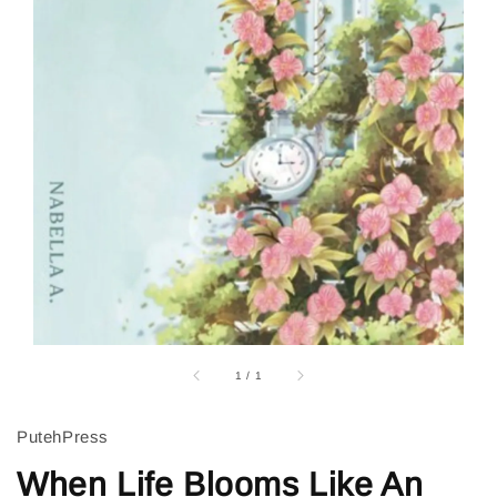
1
/
1
PutehPress
When Life Blooms Like An