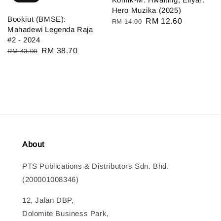
Hero Muzika (2025)
Bookiut (BMSE):
Regular
Sale
RM 12.60
RM 14.00
Mahadewi Legenda Raja
price
price
#2 - 2024
Regular
Sale
RM 38.70
RM 43.00
price
price
About
PTS Publications & Distributors Sdn. Bhd.
(200001008346)
12, Jalan DBP,
Dolomite Business Park,