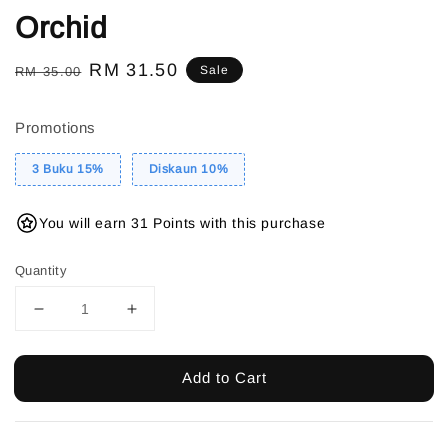
Orchid
Regular
Sale
RM 31.50
Sale
RM 35.00
price
price
Promotions
3 Buku 15%
Diskaun 10%
You will earn 31 Points with this purchase
Quantity
Add to Cart