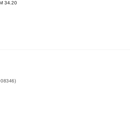
ale
M 34.20
ice
008346)