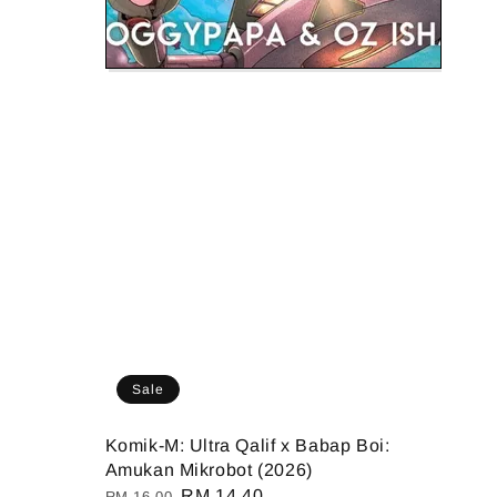
Sale
Komik-M: Ultra Qalif x Babap Boi:
Amukan Mikrobot (2026)
Regular
Sale
RM 14.40
RM 16.00