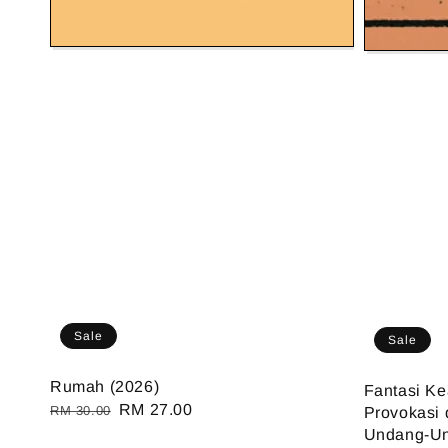
Sale
Sale
Rumah (2026)
Fantasi Ke
Regular
Sale
RM 27.00
RM 30.00
Provokasi
price
price
Undang-U