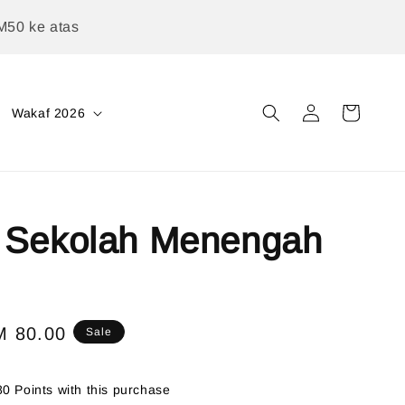
M50 ke atas
Wakaf 2026
 Sekolah Menengah
le
M 80.00
Sale
ice
80 Points with this purchase