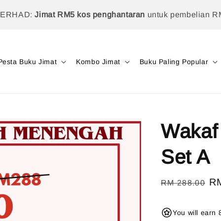
TERHAD:
Jimat RM5 kos penghantaran
untuk pembelian R
Pesta Buku Jimat
Kombo Jimat
Buku Paling Popular
Wakaf
Set A
Regular
Sa
R
RM 288.00
price
pr
You will earn 