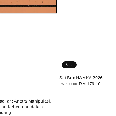
Sale
Set Box HAMKA 2026
Regular
Sale
RM 179.10
RM 199.00
price
price
adilan: Antara Manipulasi,
 dan Kebenaran dalam
ndang