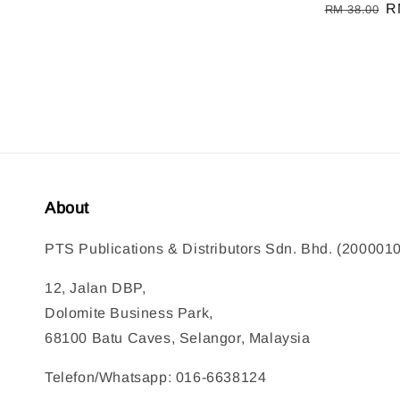
Regular
S
R
RM 38.00
price
pr
About
PTS Publications & Distributors Sdn. Bhd. (200001
12, Jalan DBP,
Dolomite Business Park,
68100 Batu Caves, Selangor, Malaysia
Telefon/Whatsapp: 016-6638124