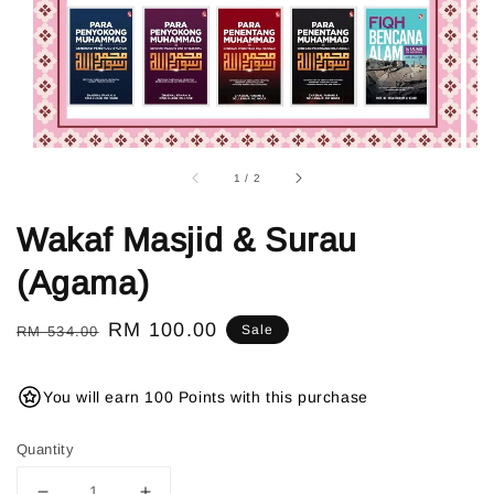
1
/
2
Wakaf Masjid & Surau
(Agama)
Regular
Sale
RM 100.00
Sale
RM 534.00
price
price
You will earn 100 Points with this purchase
Quantity