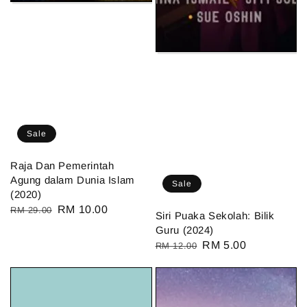
Sale
Raja Dan Pemerintah
Agung dalam Dunia Islam
Sale
(2020)
Regular
Sale
RM 10.00
RM 29.00
Siri Puaka Sekolah: Bilik
price
price
Guru (2024)
Regular
Sale
RM 5.00
RM 12.00
price
price