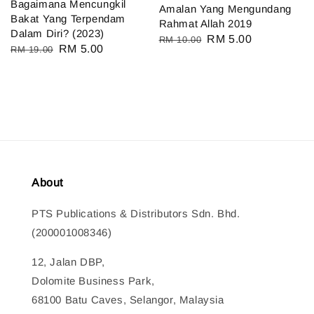
Bagaimana Mencungkil
Amalan Yang Mengundang
Bakat Yang Terpendam
Rahmat Allah 2019
Dalam Diri? (2023)
Regular
Sale
RM 5.00
RM 10.00
Regular
Sale
RM 5.00
RM 19.00
price
price
price
price
About
PTS Publications & Distributors Sdn. Bhd.
(200001008346)
12, Jalan DBP,
Dolomite Business Park,
68100 Batu Caves, Selangor, Malaysia