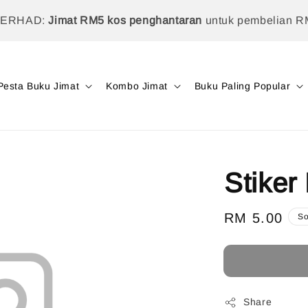
TERHAD:
Jimat RM5 kos penghantaran
untuk pembelian R
Pesta Buku Jimat
Kombo Jimat
Buku Paling Popular
Stiker
Regular
RM 5.00
So
price
Share