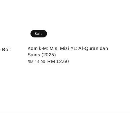
Sale
Komik-M: Misi Mizi #1: Al-Quran dan
 Boi:
Sains (2025)
Regular
Sale
RM 12.60
RM 14.00
price
price