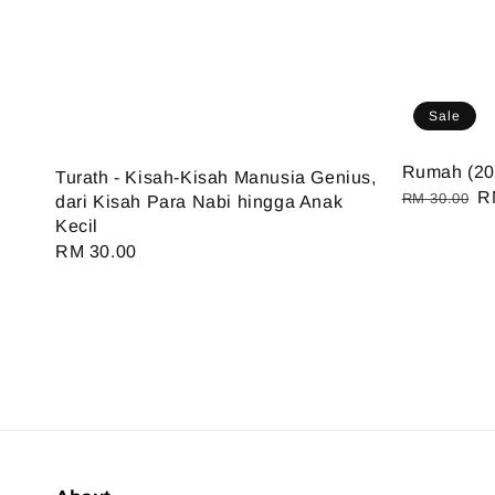
Sale
Rumah (20
Turath - Kisah-Kisah Manusia Genius,
Regular
S
R
RM 30.00
dari Kisah Para Nabi hingga Anak
price
pr
Kecil
Regular
RM 30.00
price