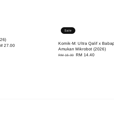
Sale
26)
Komik-M: Ultra Qalif x Babap
ale
M 27.00
Amukan Mikrobot (2026)
ice
Regular
Sale
RM 14.40
RM 16.00
price
price