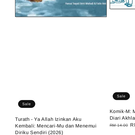
Sale
Sale
Komik-M: M
Diari Akhl
Turath - Ya Allah Izinkan Aku
Regular
S
R
RM 14.00
Kembali: Mencari-Mu dan Menemui
price
pr
Diriku Sendiri (2026)