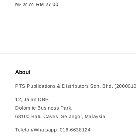
Regular
Sale
RM 27.00
RM 30.00
price
price
About
PTS Publications & Distributors Sdn. Bhd. (200001
12, Jalan DBP,
Dolomite Business Park,
68100 Batu Caves, Selangor, Malaysia
Telefon/Whatsapp: 016-6638124