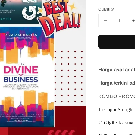
Quantity
Harga asal ad
Harga terkini 
KOMBO PROMO H
1)
Capai Straigh
2)
Gigih: Kerana 