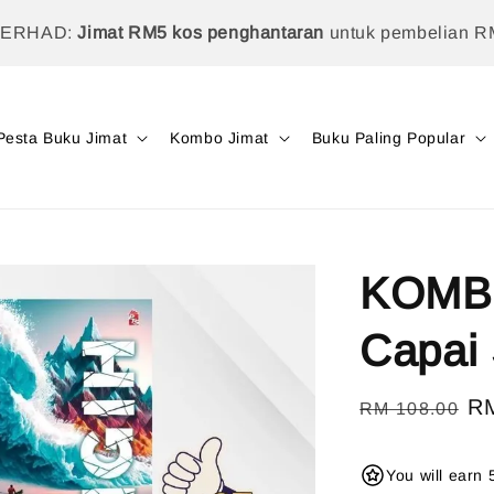
TERHAD:
Jimat RM5 kos penghantaran
untuk pembelian R
Pesta Buku Jimat
Kombo Jimat
Buku Paling Popular
KOMB
Capai 
Regular
Sa
R
RM 108.00
price
pr
You will earn 