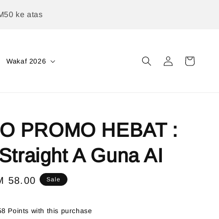
M50 ke atas
Wakaf 2026
O PROMO HEBAT :
Straight A Guna AI
le
M 58.00
Sale
ice
58 Points with this purchase