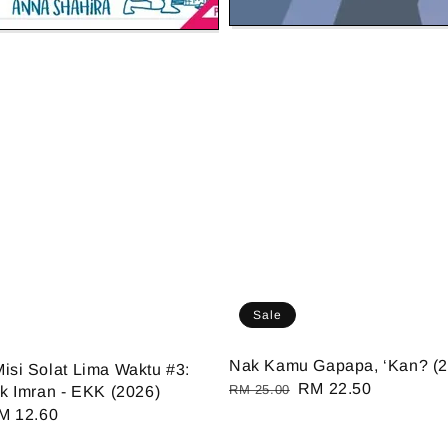
Sale
Nak Kamu Gapapa, ‘Kan? (2
isi Solat Lima Waktu #3:
Regular
Sale
RM 22.50
RM 25.00
ak Imran - EKK (2026)
price
price
ale
M 12.60
ice