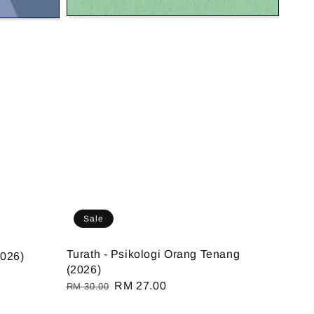
Sale
Turath - Psikologi Orang Tenang
026)
(2026)
Regular
Sale
RM 27.00
RM 30.00
price
price