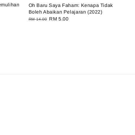
emulihan
Oh Baru Saya Faham: Kenapa Tidak
Boleh Abaikan Pelajaran (2022)
Regular
Sale
RM 5.00
RM 14.00
price
price