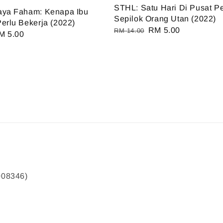
STHL: Satu Hari Di Pusat P
aya Faham: Kenapa Ibu
Sepilok Orang Utan (2022)
erlu Bekerja (2022)
Regular
Sale
RM 5.00
RM 14.00
ale
M 5.00
price
price
ice
008346)