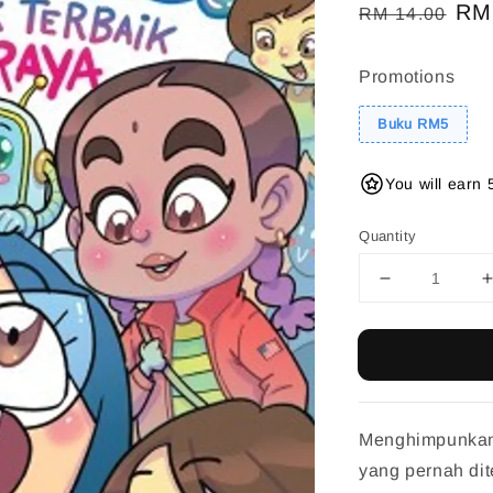
Regular
Sal
RM
RM 14.00
price
pri
Promotions
Buku RM5
You will earn 
Quantity
Menghimpunkan
yang pernah dit