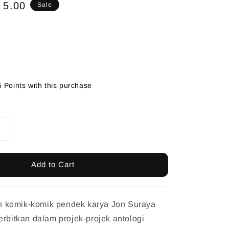
e
 5.00
Sale
ce
5 Points with this purchase
Add to Cart
 komik-komik pendek karya Jon Suraya
erbitkan dalam projek-projek antologi