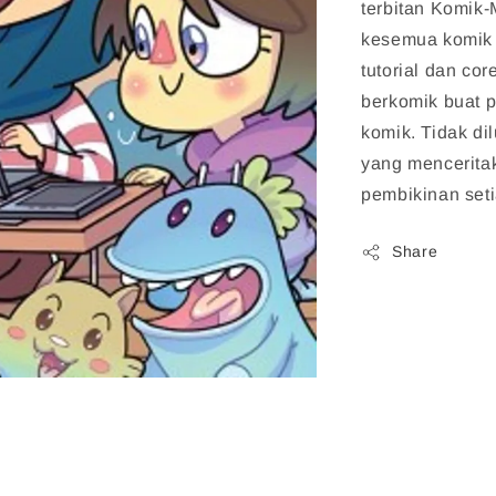
terbitan Komik-
kesemua komik 
tutorial dan co
berkomik buat 
komik. Tidak di
yang menceritak
pembikinan seti
Share