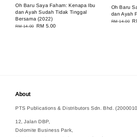
Oh Baru Saya Faham: Kenapa Ibu
Oh Baru S
dan Ayah Sudah Tidak Tinggal
dan Ayah P
Bersama (2022)
Regular
S
R
RM 14.00
Regular
Sale
RM 5.00
RM 14.00
price
pr
price
price
About
PTS Publications & Distributors Sdn. Bhd. (200001
12, Jalan DBP,
Dolomite Business Park,