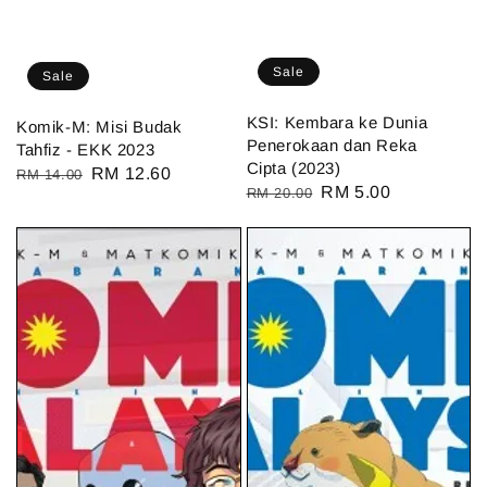
Sale
Sale
KSI: Kembara ke Dunia
Komik-M: Misi Budak
Penerokaan dan Reka
Tahfiz - EKK 2023
Cipta (2023)
Regular
Sale
RM 12.60
RM 14.00
Regular
Sale
RM 5.00
RM 20.00
price
price
price
price