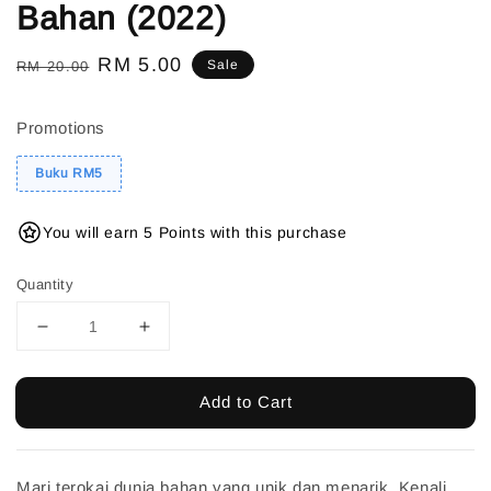
Bahan (2022)
Regular
Sale
RM 5.00
Sale
RM 20.00
price
price
Promotions
Buku RM5
You will earn 5 Points with this purchase
Quantity
Add to Cart
Mari terokai dunia bahan yang unik dan menarik. Kenali