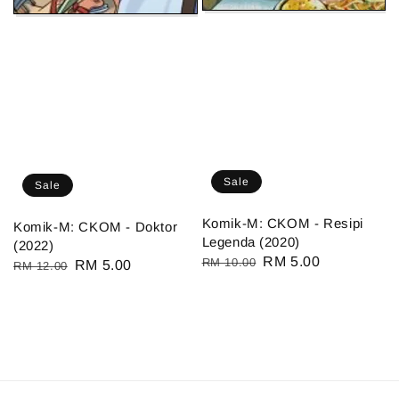
Sale
Sale
Komik-M: CKOM - Resipi
Komik-M: CKOM - Doktor
Legenda (2020)
(2022)
Regular
Sale
RM 5.00
RM 10.00
Regular
Sale
RM 5.00
RM 12.00
price
price
price
price