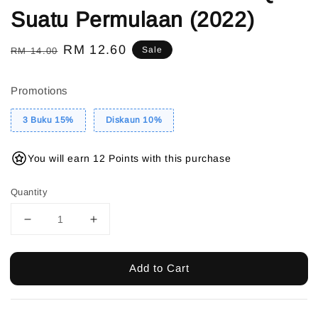
Suatu Permulaan (2022)
Regular
Sale
RM 12.60
Sale
RM 14.00
price
price
Promotions
3 Buku 15%
Diskaun 10%
You will earn 12 Points with this purchase
Quantity
Add to Cart