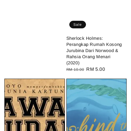
Sale
Sherlock Holmes:
Perangkap Rumah Kosong
Jurubina Dari Norwood &
Rahsia Orang Menari
(2020)
Regular
Sale
RM 5.00
RM 10.00
price
price