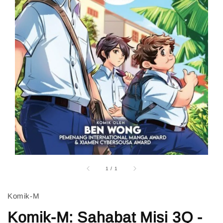
1
/
1
Komik-M
Komik-M: Sahabat Misi 3Q -