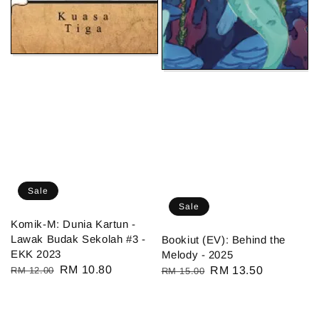
Sale
Sale
Komik-M: Dunia Kartun -
Lawak Budak Sekolah #3 -
Bookiut (EV): Behind the
EKK 2023
Melody - 2025
Regular
Sale
RM 10.80
Regular
Sale
RM 13.50
RM 12.00
RM 15.00
price
price
price
price