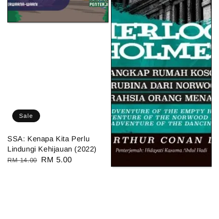
Sale
SSA: Kenapa Kita Perlu
Lindungi Kehijauan (2022)
Regular
Sale
RM 5.00
RM 14.00
price
price