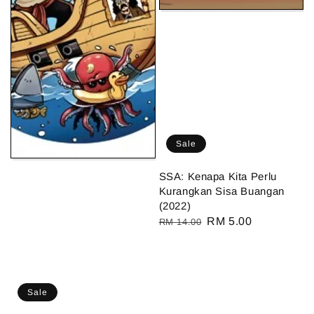
Sale
SSA: Kenapa Kita Perlu
Kurangkan Sisa Buangan
(2022)
Regular
Sale
RM 5.00
RM 14.00
price
price
Sale