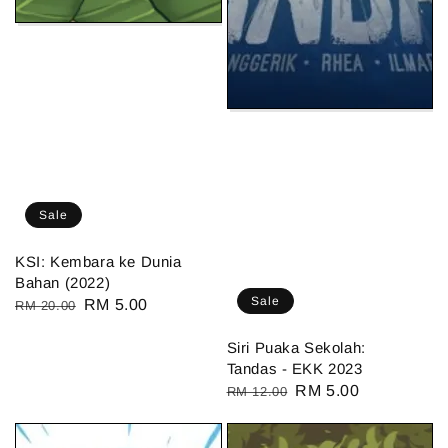
Sale
KSI: Kembara ke Dunia
Bahan (2022)
Sale
Regular
Sale
RM 5.00
RM 20.00
price
price
Siri Puaka Sekolah:
Tandas - EKK 2023
Regular
Sale
RM 5.00
RM 12.00
price
price