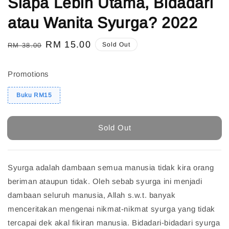
Siapa Lebih Utama, Bidadari
atau Wanita Syurga? 2022
Regular
Sale
RM 15.00
Sold Out
RM 38.00
price
price
Promotions
Buku RM15
Sold Out
Syurga adalah dambaan semua manusia tidak kira orang
beriman ataupun tidak. Oleh sebab syurga ini menjadi
dambaan seluruh manusia, Allah s.w.t. banyak
menceritakan mengenai nikmat-nikmat syurga yang tidak
tercapai dek akal fikiran manusia. Bidadari-bidadari syurga