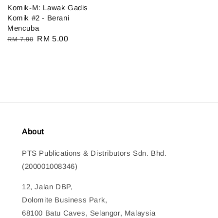
Komik-M: Lawak Gadis
Komik #2 - Berani
Mencuba
Regular
Sale
RM 5.00
RM 7.90
price
price
About
PTS Publications & Distributors Sdn. Bhd.
(200001008346)
12, Jalan DBP,
Dolomite Business Park,
68100 Batu Caves, Selangor, Malaysia