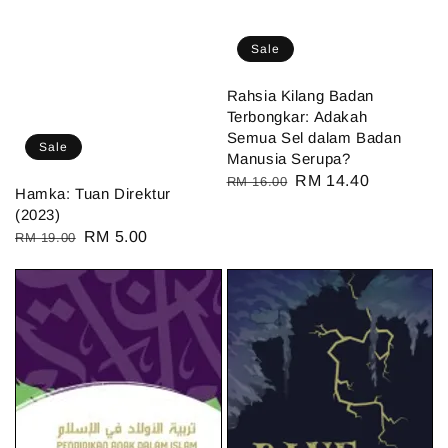
Sale
Rahsia Kilang Badan
Terbongkar: Adakah
Semua Sel dalam Badan
Sale
Manusia Serupa?
Regular
Sale
RM 14.40
RM 16.00
Hamka: Tuan Direktur
price
price
(2023)
Regular
Sale
RM 5.00
RM 19.00
price
price