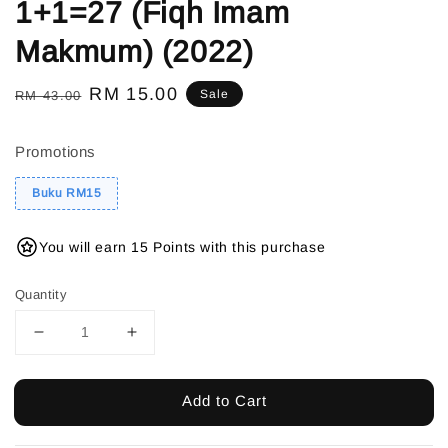
1+1=27 (Fiqh Imam
Makmum) (2022)
Regular
Sale
RM 15.00
Sale
RM 43.00
price
price
Promotions
Buku RM15
You will earn 15 Points with this purchase
Quantity
Add to Cart