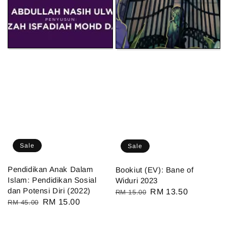
Sale
Sale
Pendidikan Anak Dalam
Bookiut (EV): Bane of
Islam: Pendidikan Sosial
Widuri 2023
dan Potensi Diri (2022)
Regular
Sale
RM 13.50
RM 15.00
Regular
Sale
RM 15.00
RM 45.00
price
price
price
price