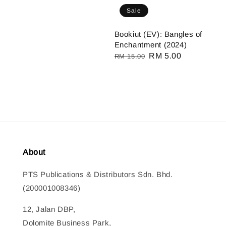
Sale
Bookiut (EV): Bangles of
Enchantment (2024)
Regular
Sale
RM 5.00
RM 15.00
price
price
About
PTS Publications & Distributors Sdn. Bhd.
(200001008346)
12, Jalan DBP,
Dolomite Business Park,