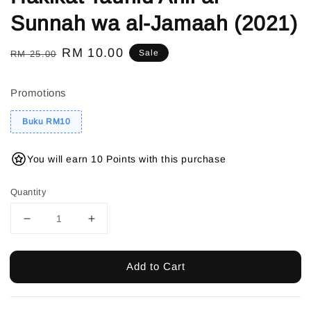
Sunnah wa al-Jamaah (2021)
Regular
Sale
RM 10.00
Sale
RM 25.00
price
price
Promotions
Buku RM10
You will earn 10 Points with this purchase
Quantity
Add to Cart