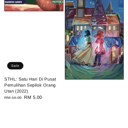
Sale
STHL: Satu Hari Di Pusat
Pemulihan Sepilok Orang
Utan (2022)
Regular
Sale
RM 5.00
RM 14.00
price
price