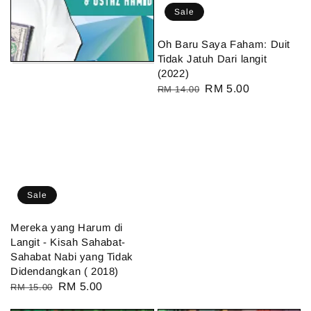
Sale
Oh Baru Saya Faham: Duit
Tidak Jatuh Dari langit
(2022)
Regular
Sale
RM 5.00
RM 14.00
price
price
Sale
Mereka yang Harum di
Langit - Kisah Sahabat-
Sahabat Nabi yang Tidak
Didendangkan ( 2018)
Regular
Sale
RM 5.00
RM 15.00
price
price