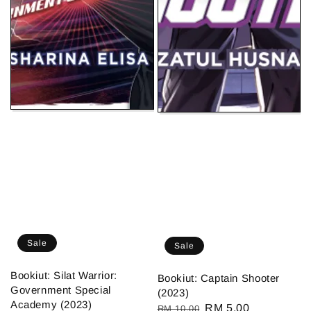
Sale
Sale
Bookiut: Silat Warrior:
Bookiut: Captain Shooter
Government Special
(2023)
Academy (2023)
Regular
Sale
RM 5.00
RM 10.00