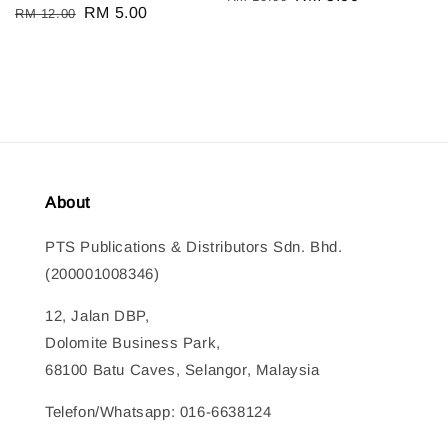
Regular
Sale
RM 5.00
RM 12.00
price
price
price
price
About
PTS Publications & Distributors Sdn. Bhd.
(200001008346)
12, Jalan DBP,
Dolomite Business Park,
68100 Batu Caves, Selangor, Malaysia
Telefon/Whatsapp: 016-6638124