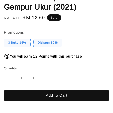
Gempur Ukur (2021)
Regular
Sale
RM 12.60
Sale
RM 14.00
price
price
Promotions
3 Buku 15%
Diskaun 10%
You will earn 12 Points with this purchase
Quantity
Add to Cart