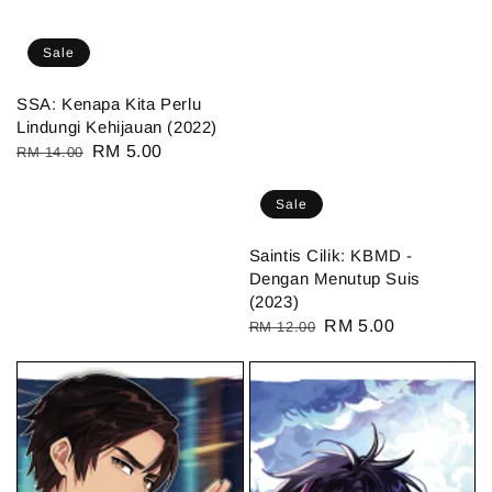
Sale
SSA: Kenapa Kita Perlu
Lindungi Kehijauan (2022)
Regular
Sale
RM 5.00
RM 14.00
price
price
Sale
Saintis Cilik: KBMD -
Dengan Menutup Suis
(2023)
Regular
Sale
RM 5.00
RM 12.00
price
price