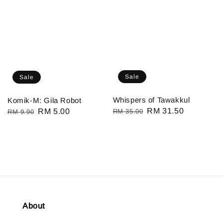
Sale
Sale
Whispers of Tawakkul
Komik-M: Gila Robot
Regular
Sale
RM 31.50
Regular
Sale
RM 5.00
RM 35.00
RM 9.90
price
price
price
price
About