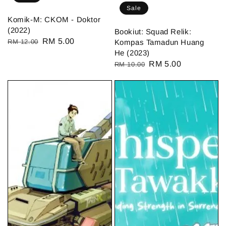
Sale
Komik-M: CKOM - Doktor
(2022)
Bookiut: Squad Relik:
Regular
Sale
RM 5.00
RM 12.00
Kompas Tamadun Huang
He (2023)
price
price
Regular
Sale
RM 5.00
RM 10.00
price
price