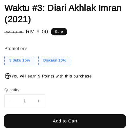
Waktu #3: Diari Akhlak Imran
(2021)
Regular
Sale
RM 9.00
Sale
RM 10.00
price
price
Promotions
3 Buku 15%
Diskaun 10%
You will earn 9 Points with this purchase
Quantity
Add to Cart