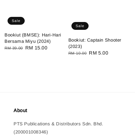
Sale
Sale
Bookiut (BMSE): Hari-Hari
Bookiut: Captain Shooter
Bersama Miyu (2024)
(2023)
Regular
Sale
RM 15.00
RM 39.00
Regular
Sale
RM 5.00
RM 10.00
price
price
price
price
About
PTS Publications & Distributors Sdn. Bhd.
(200001008346)