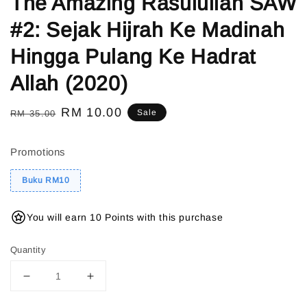
The Amazing Rasulullah SAW
#2: Sejak Hijrah Ke Madinah
Hingga Pulang Ke Hadrat
Allah (2020)
Regular
Sale
RM 10.00
Sale
RM 35.00
price
price
Promotions
Buku RM10
You will earn 10 Points with this purchase
Quantity