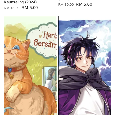
Kaunseling (2024)
Regular
Sale
RM 5.00
RM 30.00
Regular
Sale
RM 5.00
RM 12.00
price
price
price
price