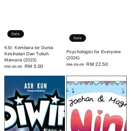
Sale
Sale
KSI: Kembara ke Dunia
Psychologist for Everyone
Kesihatan Dan Tubuh
(2026)
Manusia (2023)
Regular
Sale
RM 22.50
RM 25.00
Regular
Sale
RM 5.00
RM 20.00
price
price
price
price