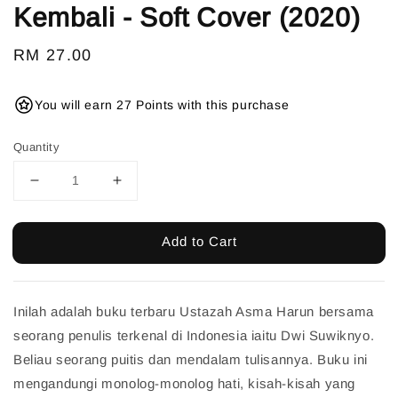
Kembali - Soft Cover (2020)
Regular
RM 27.00
price
You will earn 27 Points with this purchase
Quantity
Add to Cart
Inilah adalah buku terbaru Ustazah Asma Harun bersama
seorang penulis terkenal di Indonesia iaitu Dwi Suwiknyo.
Beliau seorang puitis dan mendalam tulisannya. Buku ini
mengandungi monolog-monolog hati, kisah-kisah yang