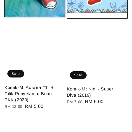
Sale
Sale
Komik-M: Adiwira #1: Si
Komik-M: Nini - Super
Cilik Penyelamat Bumi -
Diva (2019)
EKK (2023)
Regular
Sale
RM 5.00
RM 7.00
Regular
Sale
RM 5.00
RM 12.00
price
price
price
price