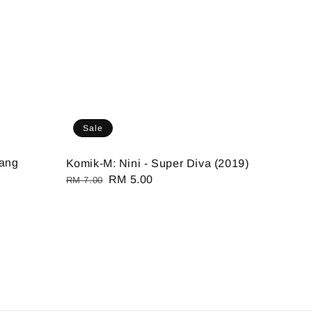
Sale
Yang
Komik-M: Nini - Super Diva (2019)
Regular
Sale
RM 5.00
RM 7.00
price
price