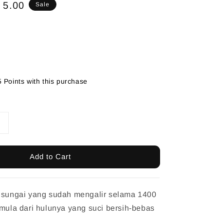
e
 5.00
Sale
ce
5 Points with this purchase
Add to Cart
g sungai yang sudah mengalir selama 1400
rmula dari hulunya yang suci bersih-bebas