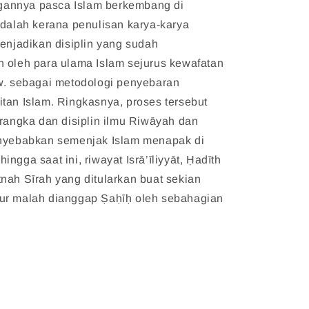
annya pasca Islam berkembang di
adalah kerana penulisan karya-karya
menjadikan disiplin yang sudah
 oleh para ulama Islam sejurus kewafatan
.w. sebagai metodologi penyebaran
tan Islam. Ringkasnya, proses tersebut
erangka dan disiplin ilmu Riwāyah dan
enyebabkan semenjak Islam menapak di
ngga saat ini, riwayat Isrā’īliyyāt, Ḥadīth
nah Sīrah yang ditularkan buat sekian
ur malah dianggap Ṣaḥīḥ oleh sebahagian