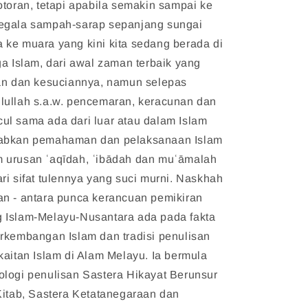
otoran, tetapi apabila semakin sampai ke
egala sampah-sarap sepanjang sungai
ke muara yang kini kita sedang berada di
ga Islam, dari awal zaman terbaik yang
nan dan kesuciannya, namun selepas
lullah s.a.w. pencemaran, keracunan dan
ul sama ada dari luar atau dalam Islam
babkan pemahaman dan pelaksanaan Islam
 urusan ʿaqīdah, ʿibādah dan muʿāmalah
ri sifat tulennya yang suci murni. Naskhah
an - antara punca kerancuan pemikiran
 Islam-Melayu-Nusantara ada pada fakta
rkembangan Islam dan tradisi penulisan
kaitan Islam di Alam Melayu. Ia bermula
logi penulisan Sastera Hikayat Berunsur
Kitab, Sastera Ketatanegaraan dan