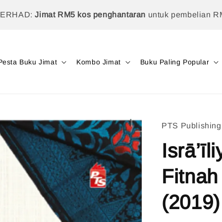
TERHAD:
Jimat RM5 kos penghantaran
untuk pembelian R
Pesta Buku Jimat
Kombo Jimat
Buku Paling Popular
PTS Publishing
Isrā’ī
Fitnah
(2019)