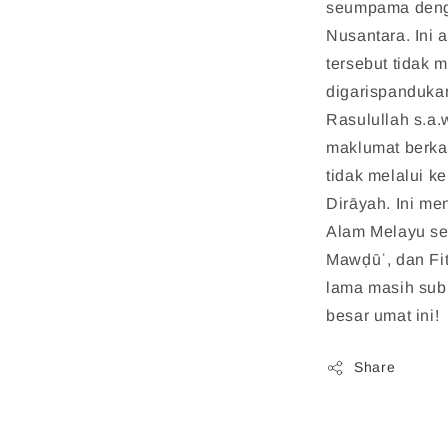
seumpama deng
Nusantara. Ini 
tersebut tidak 
digarispandukan
Rasulullah s.a
maklumat berkai
tidak melalui k
Dirāyah. Ini m
Alam Melayu sehi
Mawḍūʿ, dan Fit
lama masih sub
besar umat ini!
Share