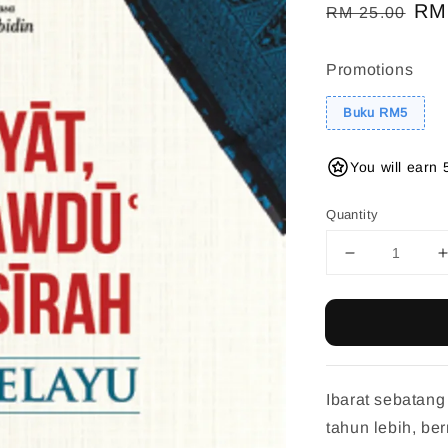
Regular
Sal
RM
RM 25.00
price
pri
Promotions
Buku RM5
You will earn 
Quantity
Ibarat sebatan
tahun lebih, be