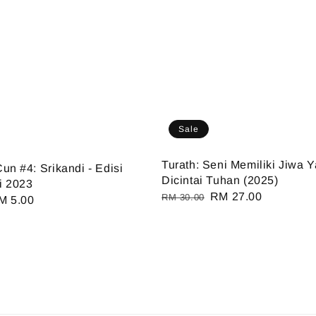
Sale
Turath: Seni Memiliki Jiwa 
un #4: Srikandi - Edisi
Dicintai Tuhan (2025)
i 2023
Regular
Sale
RM 27.00
RM 30.00
ale
M 5.00
price
price
ice