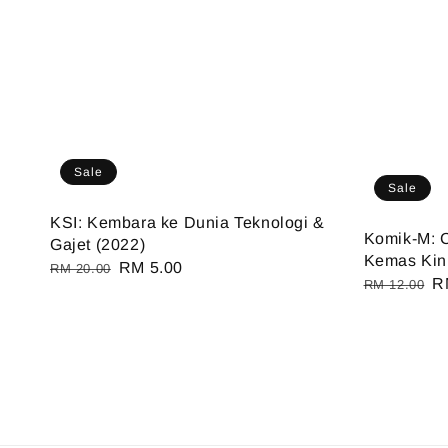
Sale
Sale
KSI: Kembara ke Dunia Teknologi &
Komik-M: C
Gajet (2022)
Kemas Kin
Regular
Sale
RM 5.00
RM 20.00
Regular
S
R
RM 12.00
price
price
price
pr