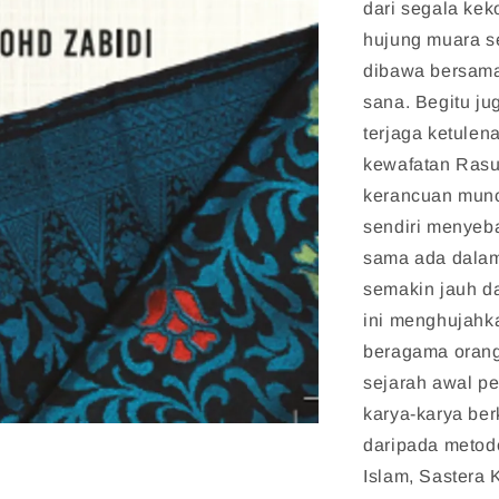
dari segala kek
hujung muara s
dibawa bersama 
sana. Begitu ju
terjaga ketule
kewafatan Rasu
kerancuan munc
sendiri menye
sama ada dalam
semakin jauh da
ini menghujahk
beragama orang
sejarah awal pe
karya-karya ber
daripada metodo
Islam, Sastera 