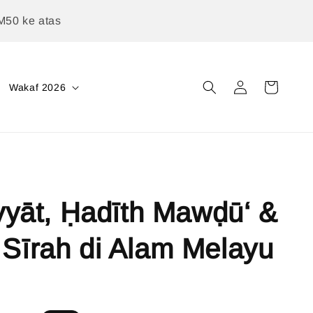
M50 ke atas
Wakaf 2026
liyyāt, Ḥadīth Mawḍū‘ &
 Sīrah di Alam Melayu