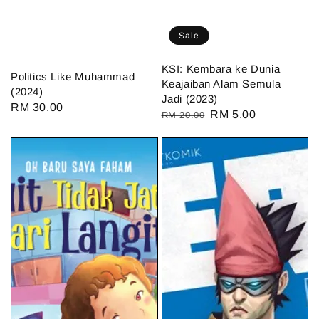
Sale
KSI: Kembara ke Dunia
Politics Like Muhammad
Keajaiban Alam Semula
(2024)
Jadi (2023)
Regular
RM 30.00
Regular
Sale
RM 5.00
RM 20.00
price
price
price