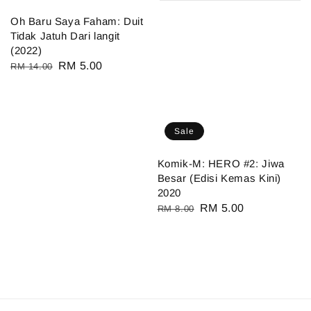
Oh Baru Saya Faham: Duit
Tidak Jatuh Dari langit
(2022)
Regular
Sale
RM 5.00
RM 14.00
price
price
Sale
Komik-M: HERO #2: Jiwa
Besar (Edisi Kemas Kini)
2020
Regular
Sale
RM 5.00
RM 8.00
price
price