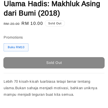
Ulama Hadis: Makhluk Asing
dari Bumi (2018)
Regular
Sale
RM 10.00
Sold Out
RM 20.00
price
price
Promotions
Buku RM10
Sold Out
Lebih 70 kisah-kisah luarbiasa tetapi benar tentang
ulama.Bukan sahaja menjadi motivasi, bahkan uniknya
mampu menjadi teguran buat kita semua.