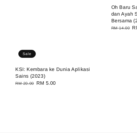
Oh Baru S
dan Ayah S
Bersama (
Regular
S
R
RM 14.00
price
pr
Sale
KSI: Kembara ke Dunia Aplikasi
Sains (2023)
Regular
Sale
RM 5.00
RM 20.00
price
price