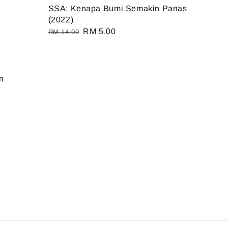
SSA: Kenapa Bumi Semakin Panas
(2022)
Regular
Sale
RM 5.00
RM 14.00
price
price
n