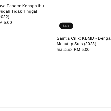
aya Faham: Kenapa Ibu
udah Tidak Tinggal
2022)
ale
M 5.00
Sale
ice
Saintis Cilik: KBMD - Denga
Menutup Suis (2023)
Regular
Sale
RM 5.00
RM 12.00
price
price