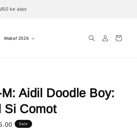
M50 ke atas
Wakaf 2026
M: Aidil Doodle Boy:
d Si Comot
5.00
Sale
e