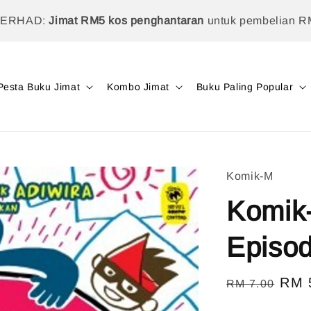
TERHAD:
Jimat RM5 kos penghantaran
untuk pembelian R
Pesta Buku Jimat
Kombo Jimat
Buku Paling Popular
Komik-M
Komik-
Episo
Regular
Sale
RM 
RM 7.00
price
pric