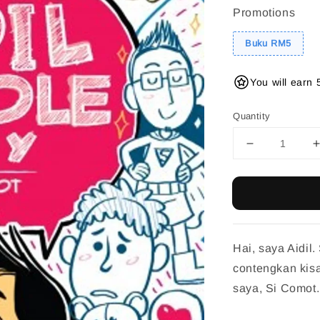
Promotions
Buku RM5
You will earn 
Quantity
Hai, saya Aidil
contengkan kis
saya, Si Comot.