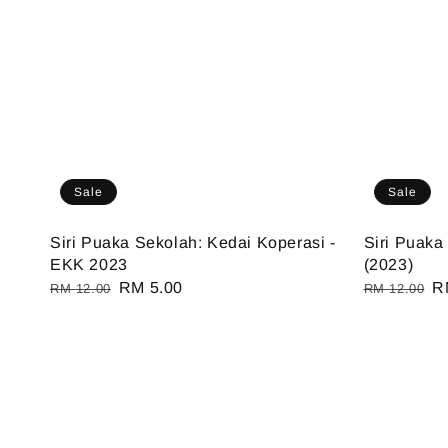
Sale
Sale
Siri Puaka Sekolah: Kedai Koperasi -
Siri Puaka
EKK 2023
(2023)
Regular
Sale
RM 5.00
Regular
S
R
RM 12.00
RM 12.00
price
price
price
pr