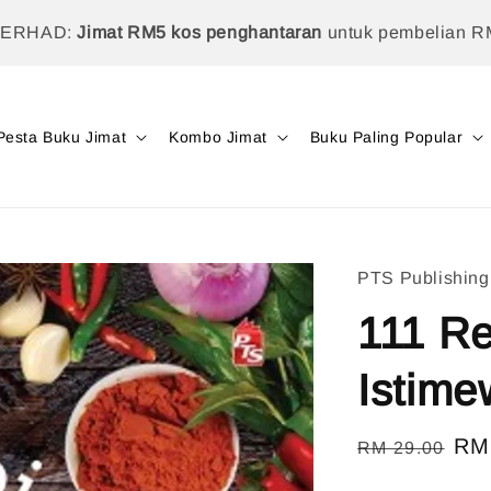
TERHAD:
Jimat RM5 kos penghantaran
untuk pembelian R
Pesta Buku Jimat
Kombo Jimat
Buku Paling Popular
PTS Publishing
111 Re
Istime
Regular
Sal
RM
RM 29.00
price
pri