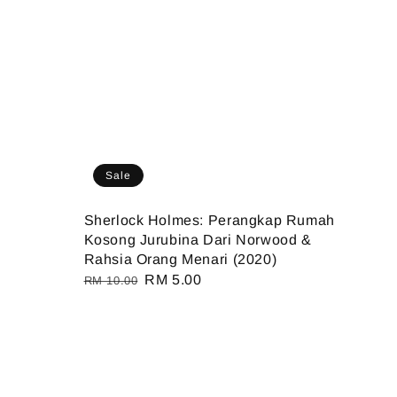
Sale
Sherlock Holmes: Perangkap Rumah
Kosong Jurubina Dari Norwood &
Rahsia Orang Menari (2020)
Regular
Sale
RM 5.00
RM 10.00
price
price