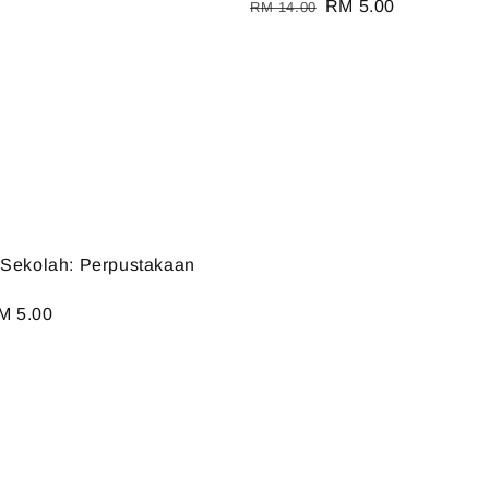
Regular
Sale
RM 5.00
RM 14.00
price
price
 Sekolah: Perpustakaan
ale
M 5.00
ice