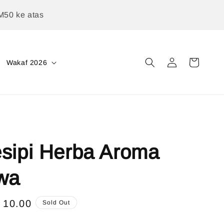
M50 ke atas
Wakaf 2026
sipi Herba Aroma
wa
e
 10.00
Sold Out
ce