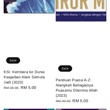
Sale
Sale
KSI: Kembara ke Dunia
Keajaiban Alam Semula
Panduan Puasa A-Z:
Jadi (2023)
Alangkah Bahagianya
Regular
Sale
RM 5.00
RM 20.00
Puasamu Diterima Allah
price
price
(2023)
Regular
Sale
RM 5.00
RM 30.00
price
price