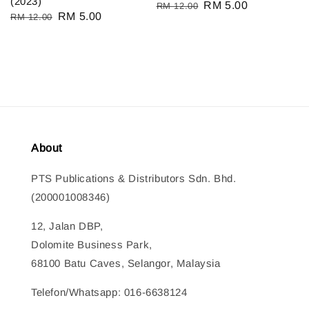
(2023)
Regular
Sale
RM 5.00
RM 12.00
Regular
Sale
RM 5.00
RM 12.00
price
price
price
price
About
PTS Publications & Distributors Sdn. Bhd.
(200001008346)
12, Jalan DBP,
Dolomite Business Park,
68100 Batu Caves, Selangor, Malaysia
Telefon/Whatsapp: 016-6638124