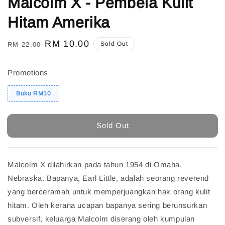
Malcolm X - Pembela Kulit
Hitam Amerika
Regular
Sale
RM 10.00
Sold Out
RM 22.00
price
price
Promotions
Buku RM10
Sold Out
Malcolm X dilahirkan pada tahun 1954 di Omaha,
Nebraska. Bapanya, Earl Little, adalah seorang reverend
yang berceramah untuk memperjuangkan hak orang kulit
hitam. Oleh kerana ucapan bapanya sering berunsurkan
subversif, keluarga Malcolm diserang oleh kumpulan