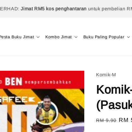
TERHAD:
Jimat RM5 kos penghantaran
untuk pembelian R
Pesta Buku Jimat
Kombo Jimat
Buku Paling Popular
Komik-M
Komik
(Pasu
Regular
Sale
RM 
RM 9.90
price
pric