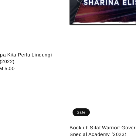
a Kita Perlu Lindungi
(2022)
ale
M 5.00
ice
Sale
Bookiut: Silat Warrior: Gove
Special Academy (2023)