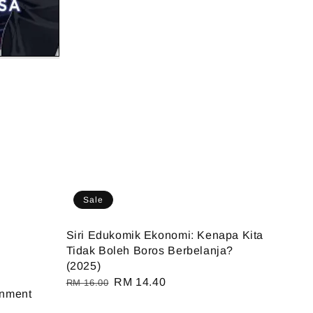
Sale
Siri Edukomik Ekonomi: Kenapa Kita
Tidak Boleh Boros Berbelanja?
(2025)
Regular
Sale
RM 14.40
RM 16.00
rnment
price
price