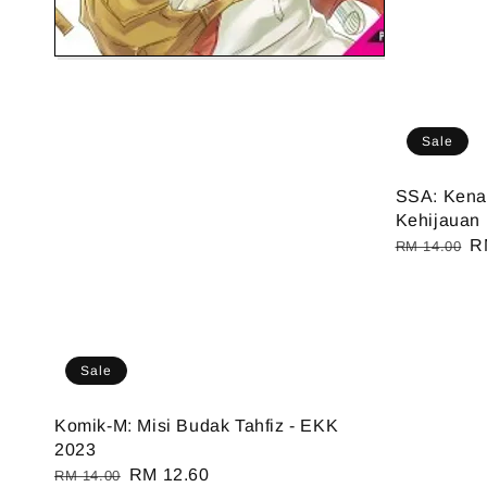
Sale
SSA: Kenap
Kehijauan 
Regular
S
R
RM 14.00
price
pr
Sale
Komik-M: Misi Budak Tahfiz - EKK
2023
Regular
Sale
RM 12.60
RM 14.00