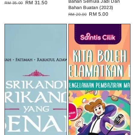
Bahan Semula Jadi Dan
Regular
Sale
RM 31.50
RM 35.00
Bahan Buatan (2023)
price
price
Regular
Sale
RM 5.00
RM 20.00
price
price