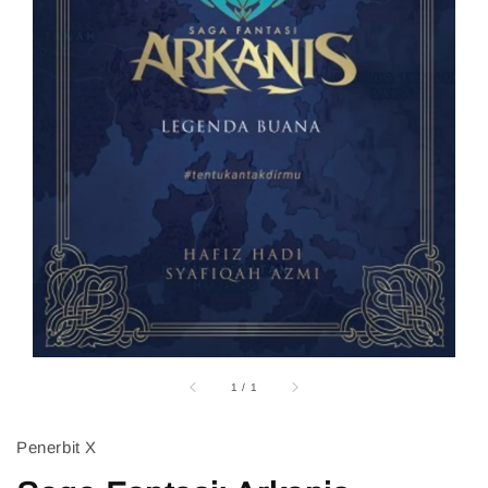
1
/
1
Penerbit X