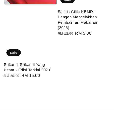
Saintis Cilik: KBMD -
Dengan Mengelakkan
Pembaziran Makanan
(2023)
Regular
Sale
RM 5.00
RM 12.00
price
price
Sale
Srikandi-Srikandi Yang
Benar - Edisi Terkini 2020
Regular
Sale
RM 15.00
RM 50.00
price
price