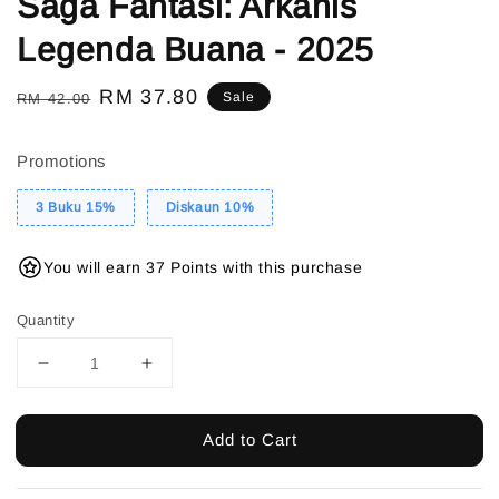
Saga Fantasi: Arkanis
Legenda Buana - 2025
Regular
Sale
RM 37.80
Sale
RM 42.00
price
price
Promotions
3 Buku 15%
Diskaun 10%
You will earn 37 Points with this purchase
Quantity
Add to Cart