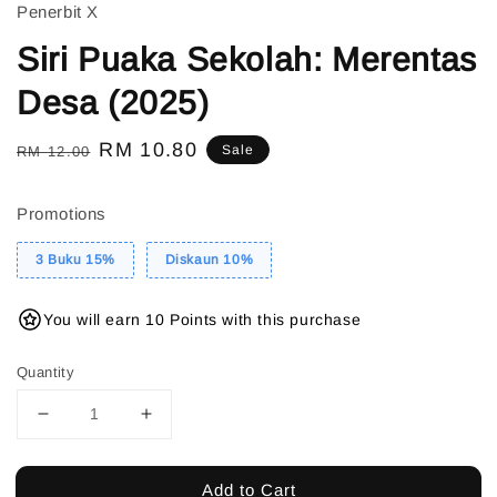
Penerbit X
Siri Puaka Sekolah: Merentas
Desa (2025)
Regular
Sale
RM 10.80
Sale
RM 12.00
price
price
Promotions
3 Buku 15%
Diskaun 10%
You will earn 10 Points with this purchase
Quantity
Add to Cart