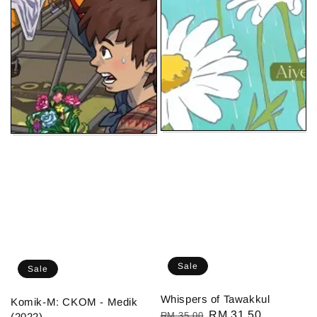
Sale
Sale
Whispers of Tawakkul
Komik-M: CKOM - Medik
Regular
Sale
RM 31.50
RM 35.00
(2022)