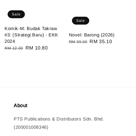
Sale
Sale
Komik-M: Budak Takraw
#3: (Strategi Baru) - EKK
Novel: Barong (2026)
2024
Regular
Sale
RM 35.10
RM 39.00
Regular
Sale
RM 10.80
RM 12.00
price
price
price
price
About
PTS Publications & Distributors Sdn. Bhd.
(200001008346)