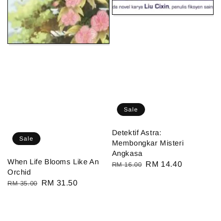
Sale
Detektif Astra:
Sale
Membongkar Misteri
Angkasa
When Life Blooms Like An
Regular
Sale
RM 14.40
RM 16.00
Orchid
price
price
Regular
Sale
RM 31.50
RM 35.00
price
price