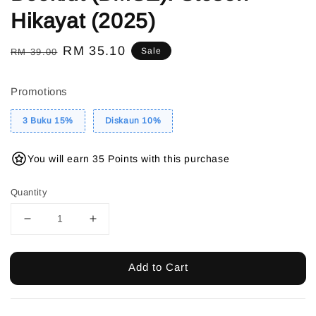
Hikayat (2025)
Regular
Sale
RM 35.10
Sale
RM 39.00
price
price
Promotions
3 Buku 15%
Diskaun 10%
You will earn 35 Points with this purchase
Quantity
Add to Cart