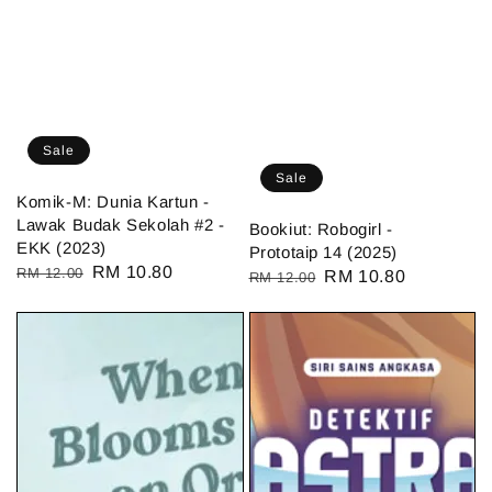
Sale
Sale
Komik-M: Dunia Kartun -
Lawak Budak Sekolah #2 -
Bookiut: Robogirl -
EKK (2023)
Prototaip 14 (2025)
Regular
Sale
RM 10.80
RM 12.00
Regular
Sale
RM 10.80
RM 12.00
price
price
price
price