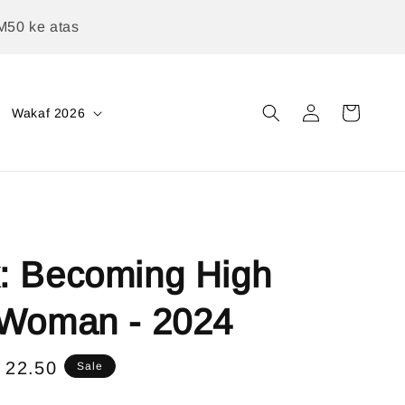
M50 ke atas
Wakaf 2026
: Becoming High
 Woman - 2024
e
 22.50
Sale
ce