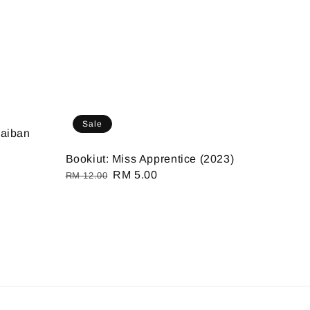
Sale
jaiban
Bookiut: Miss Apprentice (2023)
Regular
Sale
RM 5.00
RM 12.00
price
price