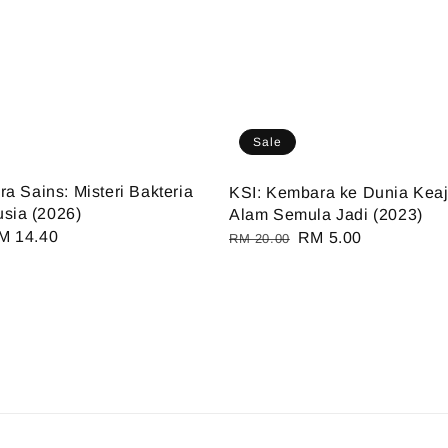
Sale
ra Sains: Misteri Bakteria
KSI: Kembara ke Dunia Kea
sia (2026)
Alam Semula Jadi (2023)
ale
M 14.40
Regular
Sale
RM 5.00
RM 20.00
ice
price
price