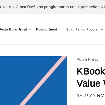
TERHAD:
Jimat RM5 kos penghantaran
untuk pembelian R
Pesta Buku Jimat
Kombo Jimat
Buku Paling Popular
Puteh Press
KBook
Value
Regular
Sal
RM
RM 25.00
price
pri