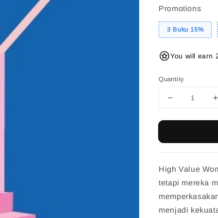
Promotions
3 Buku 15%
You will earn 
Quantity
High Value Wom
tetapi mereka 
memperkasaka
menjadi kekuat