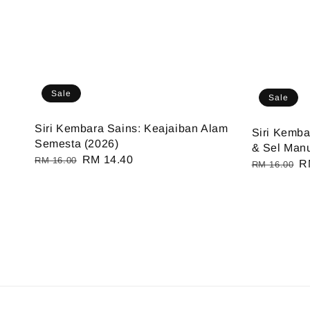
Sale
Sale
Siri Kembara Sains: Keajaiban Alam
Siri Kemba
Semesta (2026)
& Sel Manu
Regular
Sale
RM 14.40
RM 16.00
Regular
S
R
RM 16.00
price
price
price
pr