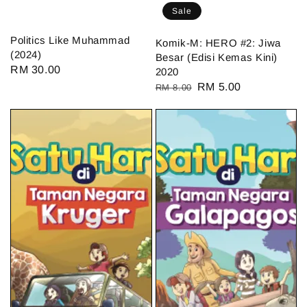
Sale
Politics Like Muhammad
Komik-M: HERO #2: Jiwa
(2024)
Besar (Edisi Kemas Kini)
Regular
RM 30.00
2020
price
Regular
Sale
RM 5.00
RM 8.00
price
price