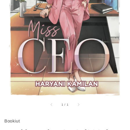
1
/
1
Bookiut