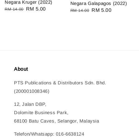
Negara Kruger (2022)
Negara Galapagos (2022)
Regular
Sale
RM 5.00
RM 14.00
Regular
Sale
RM 5.00
RM 14.00
price
price
price
price
About
PTS Publications & Distributors Sdn. Bhd.
(200001008346)
12, Jalan DBP,
Dolomite Business Park,
68100 Batu Caves, Selangor, Malaysia
Telefon/Whatsapp: 016-6638124