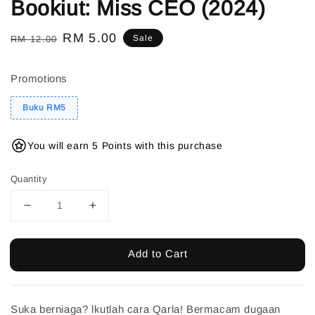
Bookiut: Miss CEO (2024)
Regular
Sale
RM 5.00
Sale
RM 12.00
price
price
Promotions
Buku RM5
You will earn 5 Points with this purchase
Quantity
Add to Cart
Suka berniaga? lkutlah cara Qarla! Bermacam dugaan