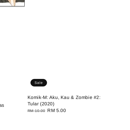
Sale
Komik-M: Aku, Kau & Zombie #2:
Tular (2020)
as
Regular
Sale
RM 5.00
RM 10.00
price
price