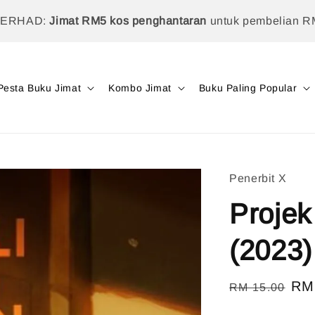
TERHAD:
Jimat RM5 kos penghantaran
untuk pembelian R
Pesta Buku Jimat
Kombo Jimat
Buku Paling Popular
Penerbit X
Proje
(2023)
Regular
Sal
RM
RM 15.00
price
pri