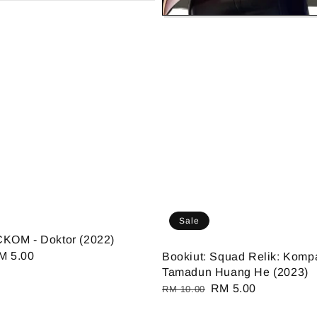
Sale
CKOM - Doktor (2022)
ale
M 5.00
Bookiut: Squad Relik: Komp
Tamadun Huang He (2023)
ice
Regular
Sale
RM 5.00
RM 10.00
price
price