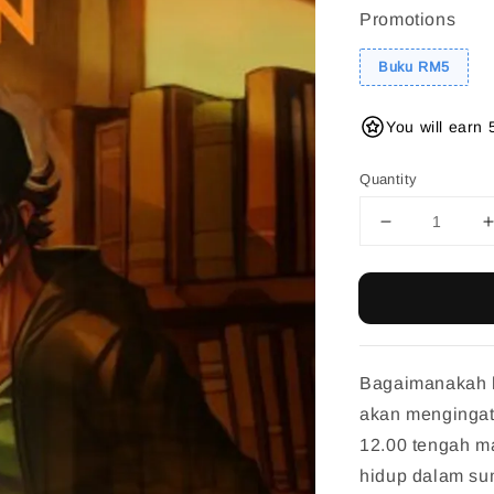
Promotions
Buku RM5
You will earn 
Quantity
Bagaimanakah h
akan mengingati
12.00 tengah ma
hidup dalam su