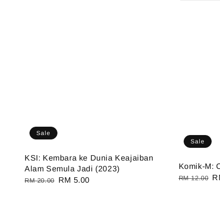
Sale
Sale
KSI: Kembara ke Dunia Keajaiban
Komik-M: 
Alam Semula Jadi (2023)
Regular
S
R
RM 12.00
Regular
Sale
RM 5.00
RM 20.00
price
pr
price
price