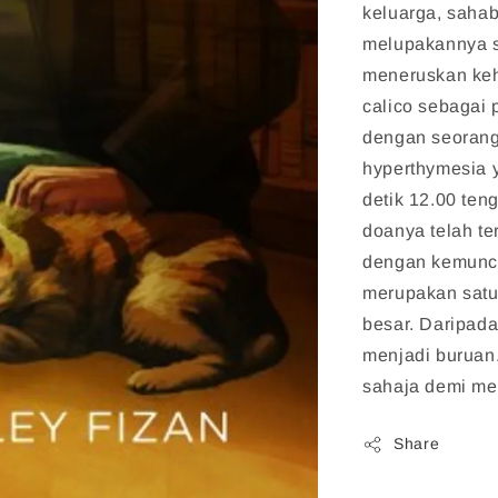
keluarga, saha
melupakannya se
meneruskan keh
calico sebagai
dengan seorang
hyperthymesia y
detik 12.00 te
doanya telah t
dengan kemuncu
merupakan satu
besar. Daripada
menjadi burua
sahaja demi m
Share