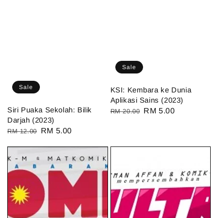
Sale
Sale
KSI: Kembara ke Dunia
Aplikasi Sains (2023)
Siri Puaka Sekolah: Bilik
Regular
Sale
RM 5.00
RM 20.00
Darjah (2023)
price
price
Regular
Sale
RM 5.00
RM 12.00
price
price