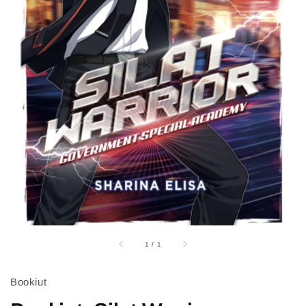
1
/
1
Bookiut