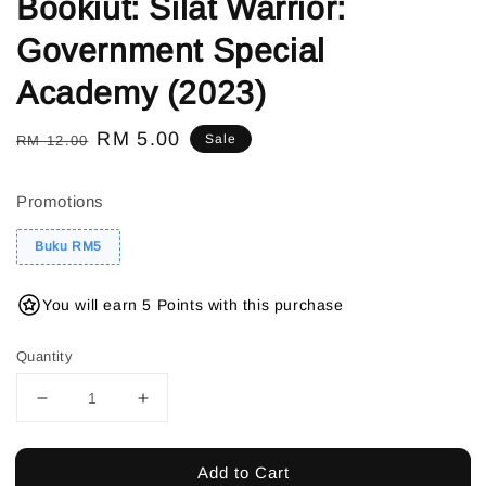
Bookiut: Silat Warrior:
Government Special
Academy (2023)
Regular
Sale
RM 5.00
Sale
RM 12.00
price
price
Promotions
Buku RM5
You will earn 5 Points with this purchase
Quantity
Add to Cart