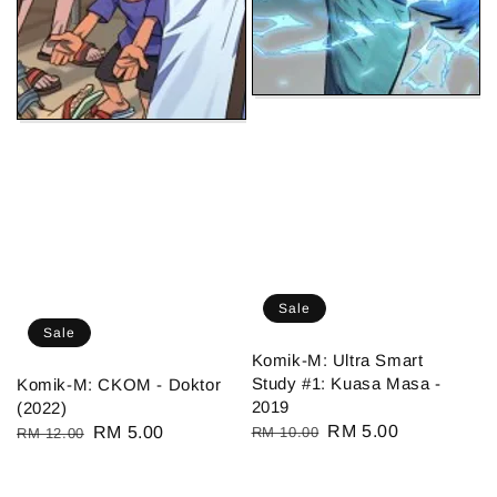
Sale
Sale
Komik-M: Ultra Smart
Study #1: Kuasa Masa -
Komik-M: CKOM - Doktor
2019
(2022)
Regular
Sale
RM 5.00
Regular
Sale
RM 5.00
RM 10.00
RM 12.00
price
price
price
price