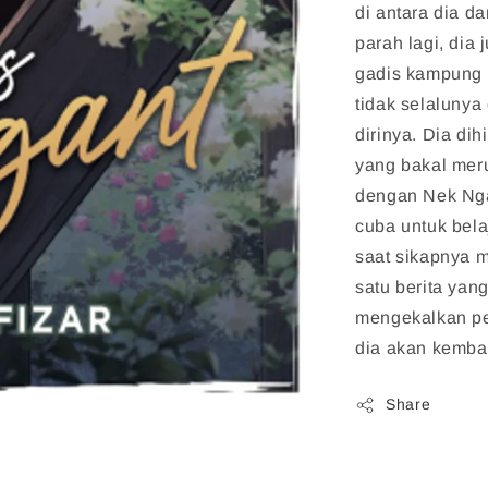
di antara dia d
parah lagi, dia
gadis kampung 
tidak selalunya
dirinya. Dia di
yang bakal mer
dengan Nek Nga
cuba untuk bel
saat sikapnya m
satu berita yan
mengekalkan pe
dia akan kemba
Share