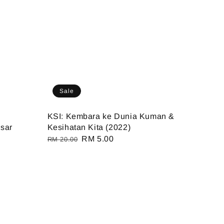
Sale
KSI: Kembara ke Dunia Kuman &
sar
Kesihatan Kita (2022)
Regular
Sale
RM 5.00
RM 20.00
price
price