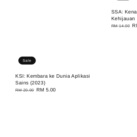
SSA: Kenap
Kehijauan 
Regular
S
R
RM 14.00
price
pr
Sale
KSI: Kembara ke Dunia Aplikasi
Sains (2023)
Regular
Sale
RM 5.00
RM 20.00
price
price