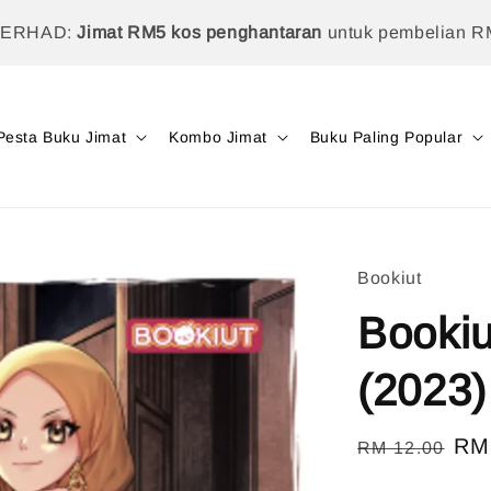
TERHAD:
Jimat RM5 kos penghantaran
untuk pembelian R
Pesta Buku Jimat
Kombo Jimat
Buku Paling Popular
Bookiut
Bookiu
(2023)
Regular
Sal
RM
RM 12.00
price
pri