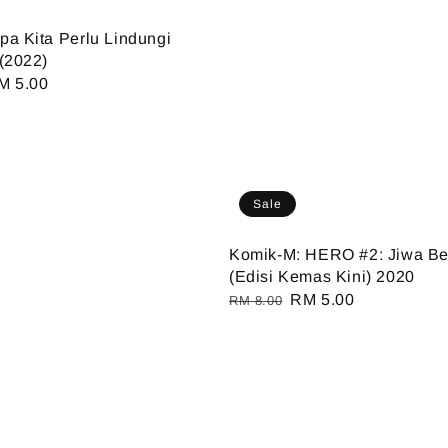
a Kita Perlu Lindungi
(2022)
ale
M 5.00
ice
Sale
Komik-M: HERO #2: Jiwa Be
(Edisi Kemas Kini) 2020
Regular
Sale
RM 5.00
RM 8.00
price
price