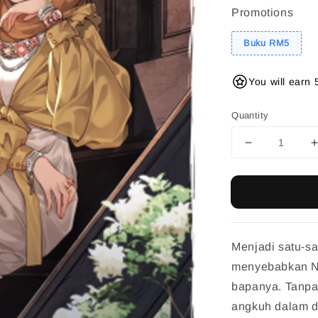
Promotions
Buku RM5
You will earn 
Quantity
Menjadi satu-s
menyebabkan Na
bapanya. Tanpa 
angkuh dalam d