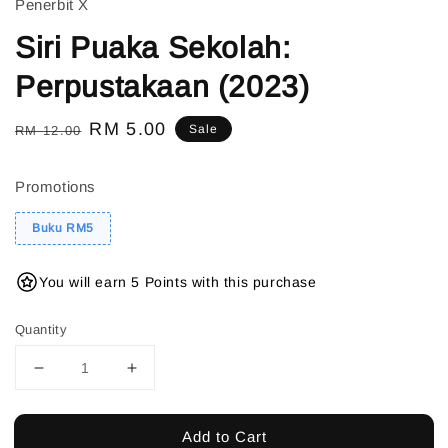
Penerbit X
Siri Puaka Sekolah:
Perpustakaan (2023)
Regular
Sale
RM 5.00
Sale
RM 12.00
price
price
Promotions
Buku RM5
You will earn 5 Points with this purchase
Quantity
Add to Cart