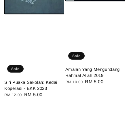
Sale
Sale
Amalan Yang Mengundang
Rahmat Allah 2019
Regular
Sale
RM 5.00
Siri Puaka Sekolah: Kedai
RM 10.00
Koperasi - EKK 2023
price
price
Regular
Sale
RM 5.00
RM 12.00
price
price