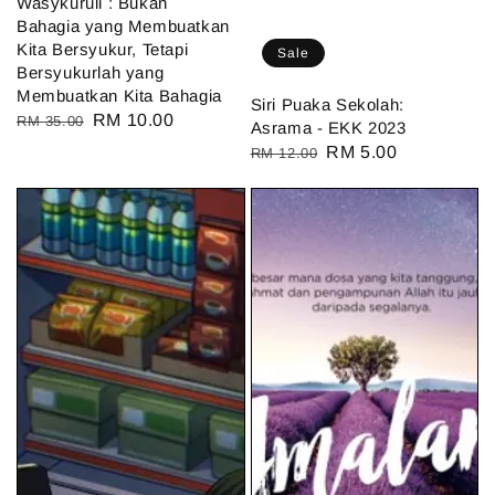
Wasykuruli : Bukan
Bahagia yang Membuatkan
Kita Bersyukur, Tetapi
Sale
Bersyukurlah yang
Membuatkan Kita Bahagia
Siri Puaka Sekolah:
Regular
Sale
RM 10.00
RM 35.00
Asrama - EKK 2023
price
price
Regular
Sale
RM 5.00
RM 12.00
price
price