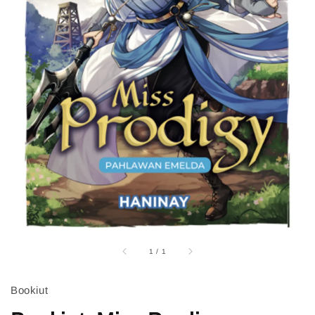
1
/
1
Bookiut