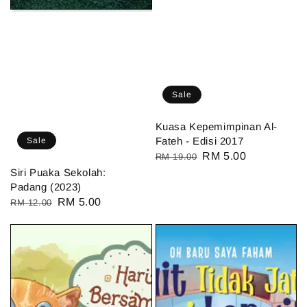
Sale
Kuasa Kepemimpinan Al-
Fateh - Edisi 2017
Sale
Regular
Sale
RM 5.00
RM 19.00
Siri Puaka Sekolah:
price
price
Padang (2023)
Regular
Sale
RM 5.00
RM 12.00
price
price