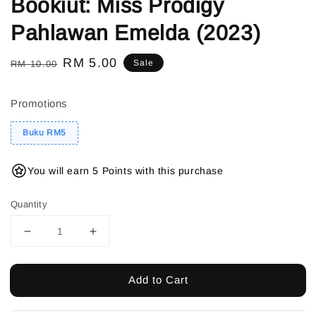
Bookiut: Miss Prodigy
Pahlawan Emelda (2023)
Regular
Sale
RM 5.00
Sale
RM 10.00
price
price
Promotions
Buku RM5
You will earn 5 Points with this purchase
Quantity
Add to Cart