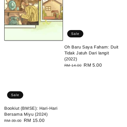
Sale
Oh Baru Saya Faham: Duit
Tidak Jatuh Dari langit
(2022)
Regular
Sale
RM 5.00
RM 14.00
price
price
Sale
Bookiut (BMSE): Hari-Hari
Bersama Miyu (2024)
Regular
Sale
RM 15.00
RM 39.00