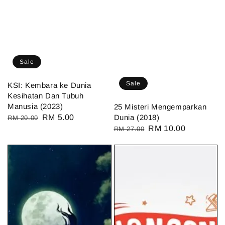
Sale
Sale
KSI: Kembara ke Dunia
Kesihatan Dan Tubuh
Manusia (2023)
25 Misteri Mengemparkan
Regular
Sale
RM 5.00
Dunia (2018)
RM 20.00
Regular
Sale
RM 10.00
price
price
RM 27.00
price
price