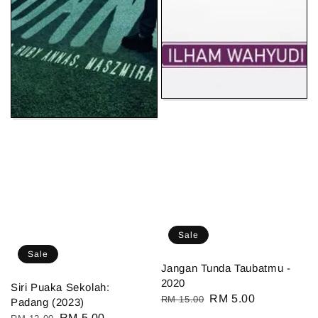
Sale
Sale
Jangan Tunda Taubatmu -
2020
Siri Puaka Sekolah:
Regular
Sale
RM 5.00
RM 15.00
Padang (2023)
price
price
Regular
Sale
RM 5.00