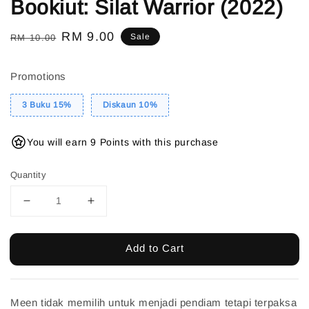
Bookiut: Silat Warrior (2022)
Regular
Sale
RM 9.00
Sale
RM 10.00
price
price
Promotions
3 Buku 15%
Diskaun 10%
You will earn 9 Points with this purchase
Quantity
Add to Cart
Meen tidak memilih untuk menjadi pendiam tetapi terpaksa