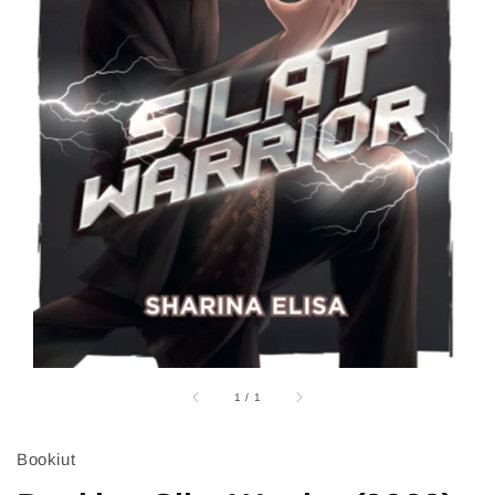
1
/
1
Bookiut