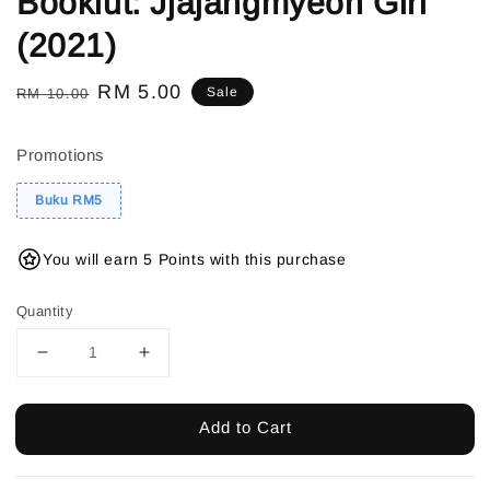
Bookiut: Jjajangmyeon Girl
(2021)
Regular
Sale
RM 5.00
Sale
RM 10.00
price
price
Promotions
Buku RM5
You will earn 5 Points with this purchase
Quantity
Add to Cart