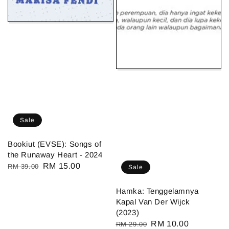
Sale
Bookiut (EVSE): Songs of
the Runaway Heart - 2024
Regular
Sale
RM 15.00
RM 39.00
Sale
price
price
Hamka: Tenggelamnya
Kapal Van Der Wijck
(2023)
Regular
Sale
RM 10.00
RM 29.00