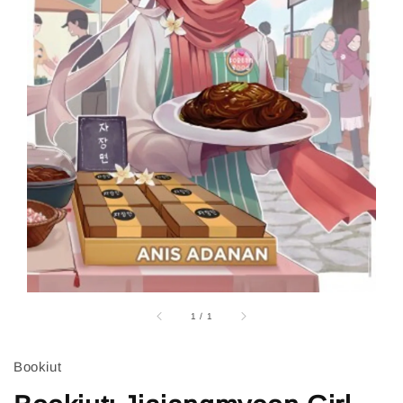
1
/
1
Bookiut