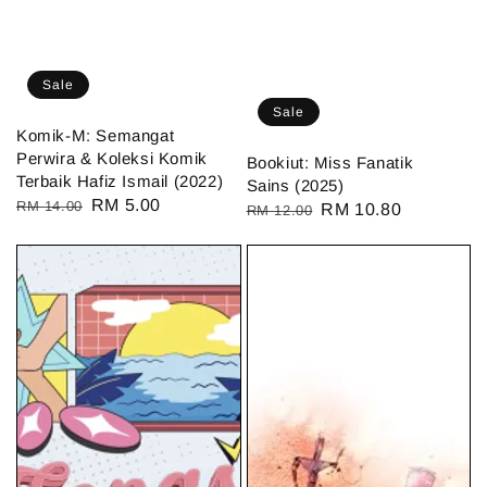
Sale
Sale
Komik-M: Semangat
Perwira & Koleksi Komik
Bookiut: Miss Fanatik
Terbaik Hafiz Ismail (2022)
Sains (2025)
Regular
Sale
RM 5.00
RM 14.00
Regular
Sale
RM 10.80
RM 12.00
price
price
price
price