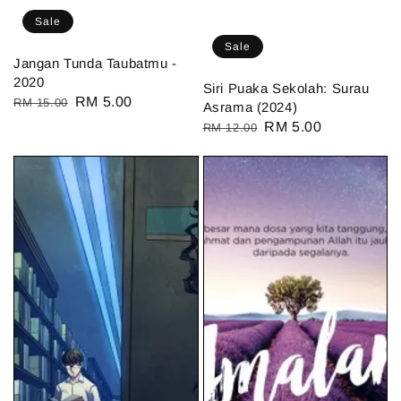
Sale
Sale
Jangan Tunda Taubatmu -
2020
Siri Puaka Sekolah: Surau
Regular
Sale
RM 5.00
RM 15.00
Asrama (2024)
price
price
Regular
Sale
RM 5.00
RM 12.00
price
price