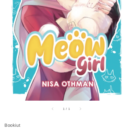
1
/
1
Bookiut