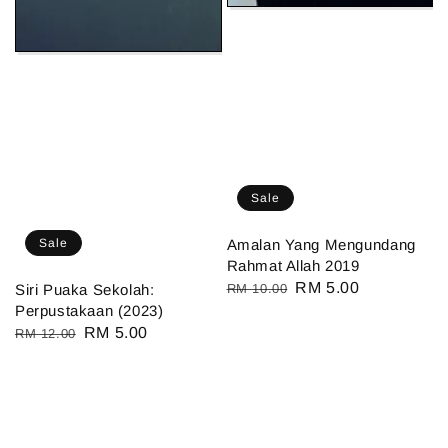
Sale
Sale
Amalan Yang Mengundang
Rahmat Allah 2019
Regular
Sale
RM 5.00
Siri Puaka Sekolah:
RM 10.00
Perpustakaan (2023)
price
price
Regular
Sale
RM 5.00
RM 12.00
price
price