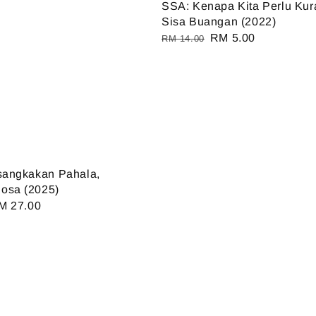
SSA: Kenapa Kita Perlu Ku
Sisa Buangan (2022)
Regular
Sale
RM 5.00
RM 14.00
price
price
sangkakan Pahala,
osa (2025)
ale
M 27.00
ice