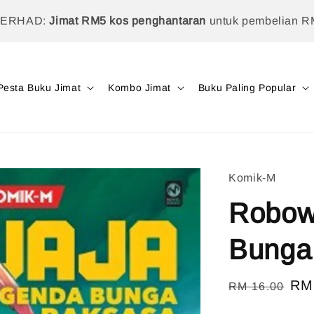
TERHAD:
Jimat RM5 kos penghantaran
untuk pembelian R
Pesta Buku Jimat
Kombo Jimat
Buku Paling Popular
Komik-M
Robow
Bunga
Regular
Sal
RM
RM 16.00
price
pri