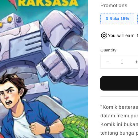
Promotions
3 Buku 15%
You will earn 
Quantity
"Komik berteras
dalam memupuk 
Komik ini buka
tentang bunga 