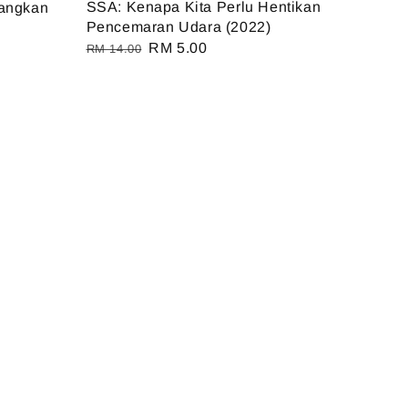
SSA: Kenapa Kita Perlu Hentikan
rangkan
Pencemaran Udara (2022)
Regular
Sale
RM 5.00
RM 14.00
price
price