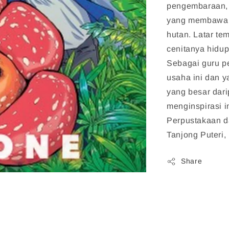
pengembaraan, 
yang membawa m
hutan. Latar t
cenitanya hidu
Sebagai guru p
usaha ini dan 
yang besar dar
menginspirasi 
Perpustakaan 
Tanjong Puteri, 
Share