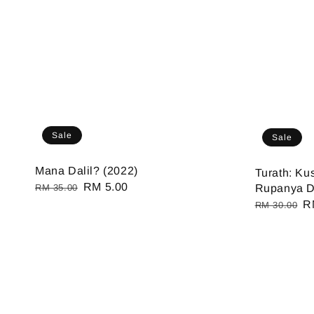
Sale
Sale
Mana Dalil? (2022)
Turath: Ku
Regular
Sale
RM 5.00
RM 35.00
Rupanya D
price
price
Regular
S
R
RM 30.00
price
pr