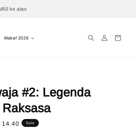
M50 ke atas
Wakaf 2026
aja #2: Legenda
 Raksasa
e
 14.40
Sale
ce