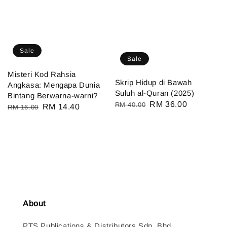
Sale
Sale
Misteri Kod Rahsia
Skrip Hidup di Bawah
Angkasa: Mengapa Dunia
Suluh al-Quran (2025)
Bintang Berwarna-warni?
Regular
Sale
RM 36.00
RM 40.00
Regular
Sale
RM 14.40
RM 16.00
price
price
price
price
About
PTS Publications & Distributors Sdn. Bhd.