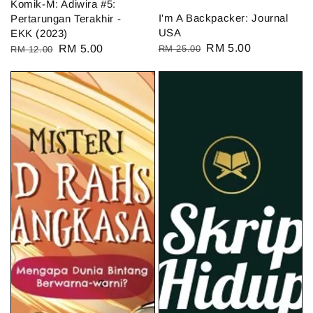
Komik-M: Adiwira #5:
I'm A Backpacker: Journal
Pertarungan Terakhir -
USA
EKK (2023)
Regular
Sale
RM 5.00
Regular
Sale
RM 5.00
RM 25.00
RM 12.00
price
price
price
price