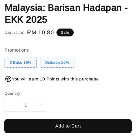
Malaysia: Barisan Hadapan -
EKK 2025
Regular
Sale
RM 10.80
Sale
RM 12.00
price
price
Promotions
3 Buku 15%
Diskaun 10%
You will earn 10 Points with this purchase
Quantity
Add to Cart