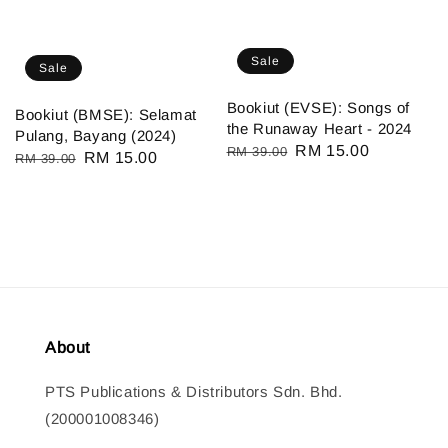
Sale
Sale
Bookiut (EVSE): Songs of
Bookiut (BMSE): Selamat
the Runaway Heart - 2024
Pulang, Bayang (2024)
Regular
Sale
RM 15.00
RM 39.00
Regular
Sale
RM 15.00
RM 39.00
price
price
price
price
About
PTS Publications & Distributors Sdn. Bhd.
(200001008346)