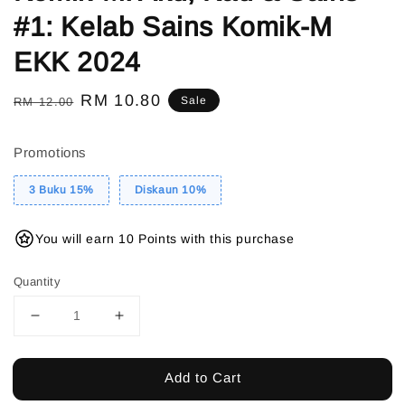
#1: Kelab Sains Komik-M
EKK 2024
Regular
Sale
RM 10.80
Sale
RM 12.00
price
price
Promotions
3 Buku 15%
Diskaun 10%
You will earn 10 Points with this purchase
Quantity
Add to Cart