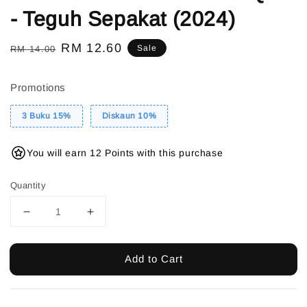
- Teguh Sepakat (2024)
Regular
Sale
RM 12.60
Sale
RM 14.00
price
price
Promotions
3 Buku 15%
Diskaun 10%
You will earn 12 Points with this purchase
Quantity
Add to Cart