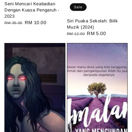
Seni Mencari Keabadian
Sale
Dengan Kuasa Pengaruh -
2023
Siri Puaka Sekolah: Bilik
Regular
Sale
RM 10.00
RM 35.00
Muzik (2024)
price
price
Regular
Sale
RM 5.00
RM 12.00
price
price