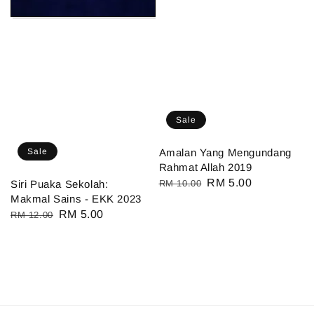
Sale
Sale
Amalan Yang Mengundang
Rahmat Allah 2019
Regular
Sale
RM 5.00
Siri Puaka Sekolah:
RM 10.00
Makmal Sains - EKK 2023
price
price
Regular
Sale
RM 5.00
RM 12.00
price
price