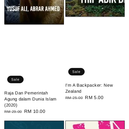
Sale
Sale
I'm A Backpacker: New
Zealand
Raja Dan Pemerintah
Regular
Sale
RM 5.00
RM 25.00
Agung dalam Dunia Islam
price
price
(2020)
Regular
Sale
RM 10.00
RM 29.00
price
price