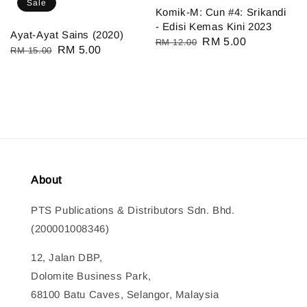
Sale
Komik-M: Cun #4: Srikandi
- Edisi Kemas Kini 2023
Ayat-Ayat Sains (2020)
Regular
Sale
RM 5.00
RM 12.00
Regular
Sale
RM 5.00
RM 15.00
price
price
price
price
About
PTS Publications & Distributors Sdn. Bhd.
(200001008346)
12, Jalan DBP,
Dolomite Business Park,
68100 Batu Caves, Selangor, Malaysia