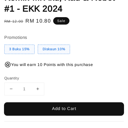
#1 - EKK 2024
Regular
Sale
RM 10.80
Sale
RM 12.00
price
price
Promotions
3 Buku 15%
Diskaun 10%
You will earn 10 Points with this purchase
Quantity
Add to Cart