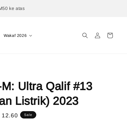
M50 ke atas
Wakaf 2026
M: Ultra Qalif #13
n Listrik) 2023
e
 12.60
Sale
ce