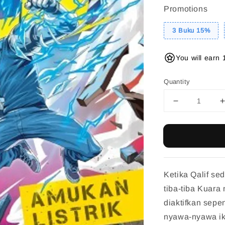
Promotions
3 Buku 15%
You will earn 
Quantity
Ketika Qalif se
tiba-tiba Kuara 
diaktifkan sepe
nyawa-nyawa ik