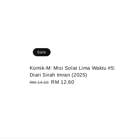
Sale
Komik-M: Misi Solat Lima Waktu #5:
Diari Sirah Imran (2025)
Regular
Sale
RM 12.60
RM 14.00
price
price