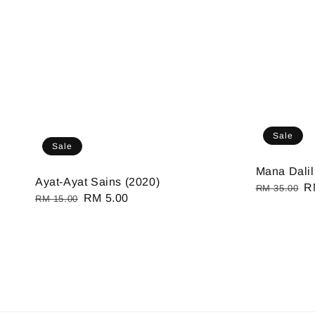
Sale
Sale
Mana Dalil
Ayat-Ayat Sains (2020)
Regular
S
R
RM 35.00
Regular
Sale
RM 5.00
RM 15.00
price
pr
price
price