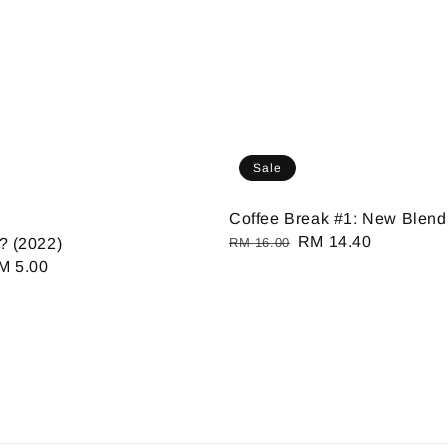
Sale
Coffee Break #1: New Blend
Regular
Sale
RM 14.40
? (2022)
RM 16.00
price
price
ale
M 5.00
ice