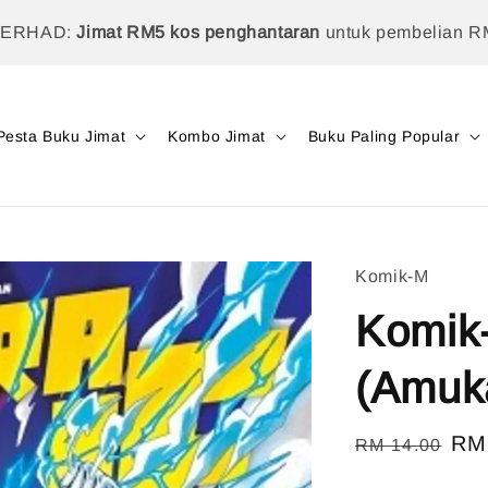
TERHAD:
Jimat RM5 kos penghantaran
untuk pembelian R
Pesta Buku Jimat
Kombo Jimat
Buku Paling Popular
Komik-M
Komik-
(Amuka
Regular
Sal
RM
RM 14.00
price
pri