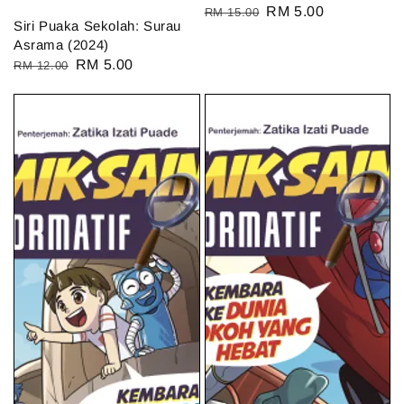
Regular
Sale
RM 5.00
RM 15.00
Siri Puaka Sekolah: Surau
price
price
Asrama (2024)
Regular
Sale
RM 5.00
RM 12.00
price
price