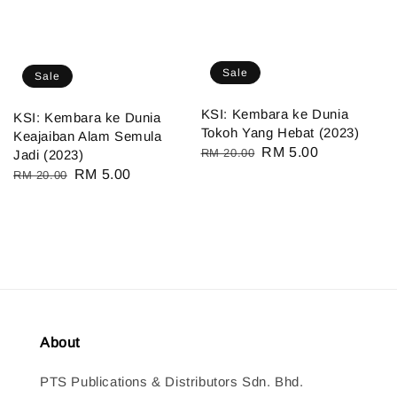
Sale
Sale
KSI: Kembara ke Dunia
KSI: Kembara ke Dunia
Tokoh Yang Hebat (2023)
Keajaiban Alam Semula
Regular
Sale
RM 5.00
RM 20.00
Jadi (2023)
price
price
Regular
Sale
RM 5.00
RM 20.00
price
price
About
PTS Publications & Distributors Sdn. Bhd.