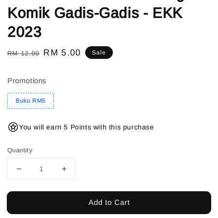
Komik Gadis-Gadis - EKK
2023
Regular
Sale
RM 5.00
Sale
RM 12.00
price
price
Promotions
Buku RM5
You will earn 5 Points with this purchase
Quantity
Add to Cart