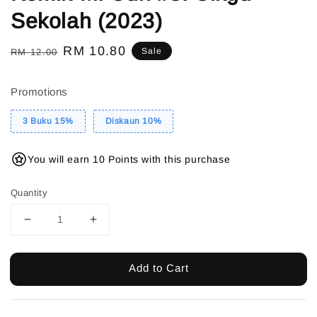
Sekolah (2023)
Regular
Sale
RM 10.80
Sale
RM 12.00
price
price
Promotions
3 Buku 15%
Diskaun 10%
You will earn 10 Points with this purchase
Quantity
Add to Cart