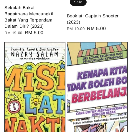
Sale
Sekolah Bakat -
Bagaimana Mencungkil
Bookiut: Captain Shooter
Bakat Yang Terpendam
(2023)
Dalam Diri? (2023)
Regular
Sale
RM 5.00
RM 10.00
Regular
Sale
RM 5.00
RM 19.00
price
price
price
price