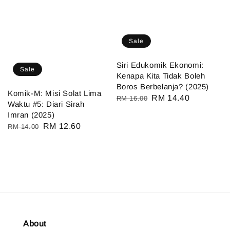
Sale
Siri Edukomik Ekonomi:
Sale
Kenapa Kita Tidak Boleh
Boros Berbelanja? (2025)
Komik-M: Misi Solat Lima
Regular
Sale
RM 14.40
RM 16.00
Waktu #5: Diari Sirah
price
price
Imran (2025)
Regular
Sale
RM 12.60
RM 14.00
price
price
About