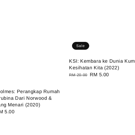
Sale
KSI: Kembara ke Dunia Ku
Kesihatan Kita (2022)
Regular
Sale
RM 5.00
RM 20.00
price
price
Holmes: Perangkap Rumah
rubina Dari Norwood &
ng Menari (2020)
ale
M 5.00
ice