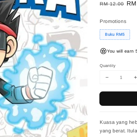
Regular
Sal
RM
RM 12.00
price
pri
Promotions
Buku RM5
You will earn 
Quantity
Kuasa yang heb
yang berat. Itu