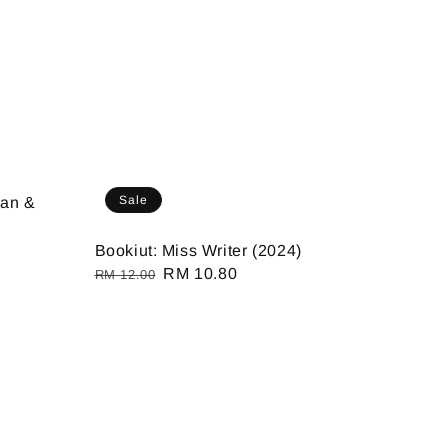
Sale
man &
Bookiut: Miss Writer (2024)
Regular
Sale
RM 10.80
RM 12.00
price
price