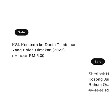
Sale
KSI: Kembara ke Dunia Tumbuhan
Yang Boleh Dimakan (2023)
Regular
Sale
RM 5.00
RM 20.00
price
price
Sale
Sherlock 
Kosong Ju
Rahsia Ora
Regular
S
R
RM 10.00
price
pr