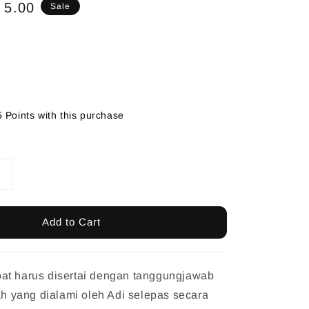
e
 5.00
Sale
ce
5 Points with this purchase
Add to Cart
at harus disertai dengan tanggungjawab
lah yang dialami oleh Adi selepas secara