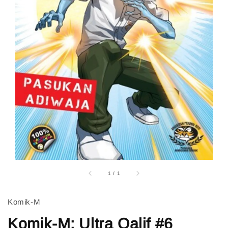
1
/
1
Komik-M
Komik-M: Ultra Qalif #6