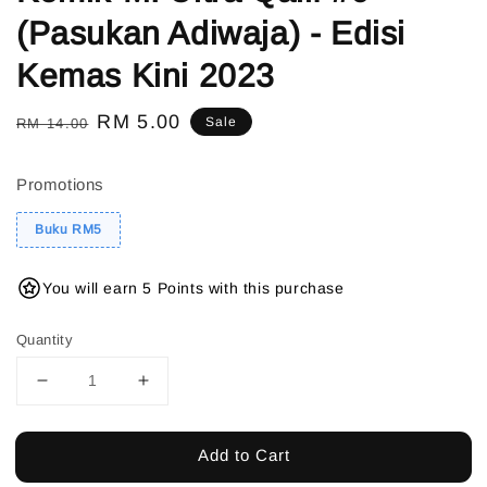
(Pasukan Adiwaja) - Edisi
Kemas Kini 2023
Regular
Sale
RM 5.00
Sale
RM 14.00
price
price
Promotions
Buku RM5
You will earn 5 Points with this purchase
Quantity
Add to Cart