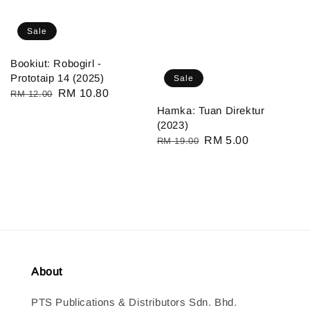
Sale
Bookiut: Robogirl -
Prototaip 14 (2025)
Sale
Regular
Sale
RM 10.80
RM 12.00
price
price
Hamka: Tuan Direktur
(2023)
Regular
Sale
RM 5.00
RM 19.00
price
price
About
PTS Publications & Distributors Sdn. Bhd.