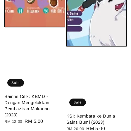
Sale
Saintis Cilik: KBMD -
Dengan Mengelakkan
Sale
Pembaziran Makanan
(2023)
KSI: Kembara ke Dunia
Regular
Sale
RM 5.00
RM 12.00
Sains Bumi (2023)
price
price
Regular
Sale
RM 5.00
RM 20.00